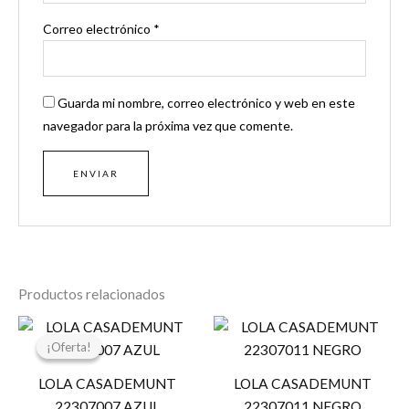
Correo electrónico
*
Guarda mi nombre, correo electrónico y web en este
navegador para la próxima vez que comente.
Productos relacionados
El
El
precio
precio
¡Oferta!
¡Oferta!
original
actual
era:
es:
LOLA CASADEMUNT
LOLA CASADEMUNT
29,95 €.
14,97 €.
22307007 AZUL
22307011 NEGRO