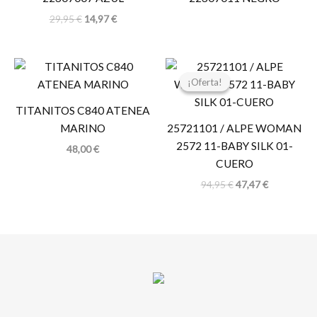
29,95
€
14,97
€
El
El
precio
precio
¡Oferta!
¡Oferta!
original
actual
era:
es:
TITANITOS C840 ATENEA
94,95 €.
47,47 €.
MARINO
25721101 / ALPE WOMAN
2572 11-BABY SILK 01-
48,00
€
CUERO
94,95
€
47,47
€