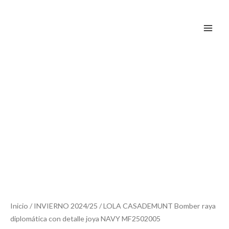
Ir
al
contenido
Inicio
/
INVIERNO 2024/25
/ LOLA CASADEMUNT Bomber raya
diplomática con detalle joya NAVY MF2502005