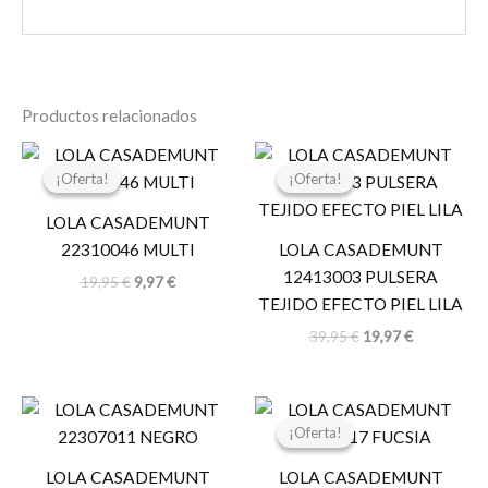
Productos relacionados
El
El
El
El
precio
precio
precio
precio
¡Oferta!
¡Oferta!
¡Oferta!
¡Oferta!
original
actual
original
actual
era:
es:
era:
es:
LOLA CASADEMUNT
19,95 €.
9,97 €.
39,95 €.
19,97 €.
22310046 MULTI
LOLA CASADEMUNT
12413003 PULSERA
19,95
€
9,97
€
TEJIDO EFECTO PIEL LILA
39,95
€
19,97
€
El
El
precio
precio
¡Oferta!
¡Oferta!
original
actual
era:
es:
LOLA CASADEMUNT
LOLA CASADEMUNT
119,00 €.
59,50 €.