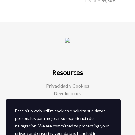
119,00
€
59,50
€
Resources
Privacidad y Cookies
Devoluciones
Este sitio web utiliza cookies y solicita sus datos
Social Media
personales para mejorar su experiencia de
navegación. We are committed to protecting your
Facebook
privacy and ensuring your data is handled in
Instagram