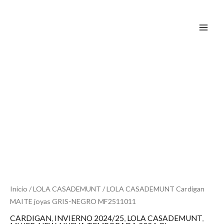
Ir
al
contenido
Inicio
/
LOLA CASADEMUNT
/ LOLA CASADEMUNT Cardigan
MAITE joyas GRIS-NEGRO MF2511011
CARDIGAN
,
INVIERNO 2024/25
,
LOLA CASADEMUNT
,