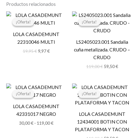
Productos relacionados
El
El
El
El
precio
precio
precio
precio
¡Oferta!
¡Oferta!
¡Oferta!
¡Oferta!
original
actual
original
actual
era:
es:
era:
es:
LOLA CASADEMUNT
19,95 €.
9,97 €.
119,00 €.
59,50 €.
22310046 MULTI
LS2405023.001 Sandalia
cuña metalizada. CRUDO –
19,95
€
9,97
€
CRUDO
119,00
€
59,50
€
Rango
El
El
de
precio
precio
¡Oferta!
¡Oferta!
¡Oferta!
¡Oferta!
precios:
original
actual
desde
era:
es:
LOLA CASADEMUNT
30,00 €
119,00 €.
59,50 €.
hasta
42331017 NEGRO
LOLA CASADEMUNT
119,00 €
12434001 BOTIN CON
30,00
€
-
119,00
€
PLATAFORMA Y TACON