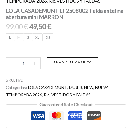
TEMPORADA 2026
,
Rlc
,
VESTIDOS Y FALDAS
LOLA CASADEMUNT LF2508002 Falda antelina
abertura mini MARRON
99,00
€
49,50
€
L
M
S
XL
XS
AÑADIR AL CARRITO
-
+
SKU:
N/D
Categorías:
LOLA CASADEMUNT
,
MUJER
,
NEW
,
NUEVA
TEMPORADA 2026
,
Rlc
,
VESTIDOS Y FALDAS
Guaranteed Safe Checkout