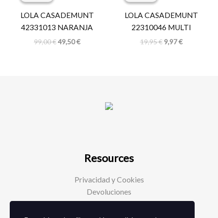
original
actual
original
actual
era:
es:
era:
es:
LOLA CASADEMUNT
LOLA CASADEMUNT
99,00 €.
49,50 €.
19,95 €.
9,97 €.
42331013 NARANJA
22310046 MULTI
99,00
€
49,50
€
19,95
€
9,97
€
Resources
Privacidad y Cookies
Devoluciones