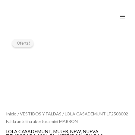
Ir
al
contenido
El
El
LOLA
CASADEMUNT
precio
precio
¡Oferta!
LF2508002
original
actual
Falda
era:
es:
antelina
99,00 €.
49,50 €.
abertura
mini
MARRON
cantidad
Inicio
/
VESTIDOS Y FALDAS
/ LOLA CASADEMUNT LF2508002
Falda antelina abertura mini MARRON
LOLA CASADEMUNT
,
MUJER
,
NEW
,
NUEVA