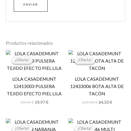
Productos relacionados
El
El
El
El
precio
precio
precio
precio
¡Oferta!
¡Oferta!
¡Oferta!
¡Oferta!
original
actual
original
actual
era:
es:
era:
es:
39,95 €.
19,97 €.
129,00 €.
64,50 €.
LOLA CASADEMUNT
LOLA CASADEMUNT
12413003 PULSERA
12433006 BOTA ALTA DE
TEJIDO EFECTO PIEL LILA
TACÓN
39,95
€
19,97
€
129,00
€
64,50
€
El
El
El
El
precio
precio
precio
precio
¡Oferta!
¡Oferta!
¡Oferta!
¡Oferta!