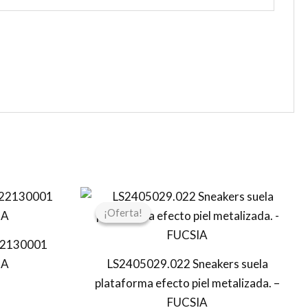
l
El
El
recio
precio
precio
¡Oferta!
¡Oferta!
ctual
original
actual
s:
era:
es:
2130001
4,97 €.
109,00 €.
54,50 €.
CA
LS2405029.022 Sneakers suela
plataforma efecto piel metalizada. –
FUCSIA