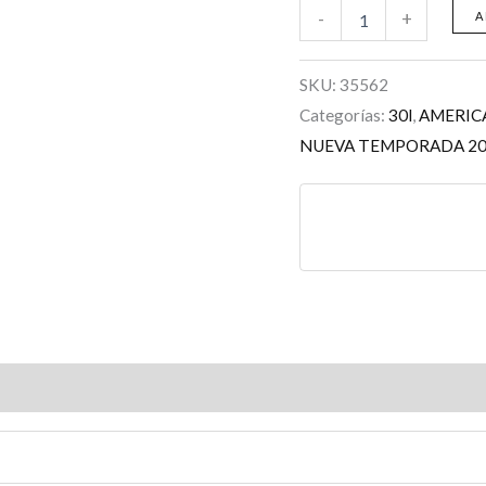
-
+
A
SKU:
35562
Categorías:
30l
,
AMERIC
NUEVA TEMPORADA 2