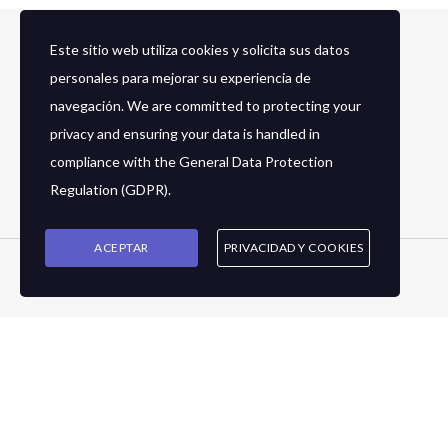
Este sitio web utiliza cookies y solicita sus datos
personales para mejorar su experiencia de
navegación. We are committed to protecting your
privacy and ensuring your data is handled in
compliance with the
General Data Protection
Regulation (GDPR)
.
ACEPTAR
PRIVACIDAD Y COOKIES
Cart
Your cart is empty!
Return to shop
Checkout
-
0,00 €
0