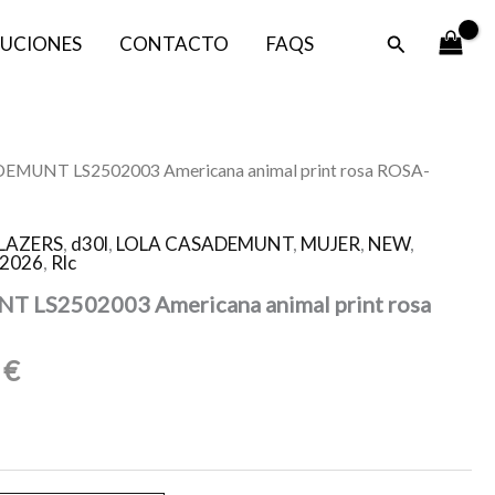
es:
era:
Buscar
UCIONES
CONTACTO
FAQS
60,00 €.
179,00 €.
El
EMUNT LS2502003 Americana animal print rosa ROSA-
o
precio
al
actual
LAZERS
,
d30l
,
LOLA CASADEMUNT
,
MUJER
,
NEW
,
es:
2026
,
Rlc
0 €.
60,00 €.
LS2502003 Americana animal print rosa
0
€