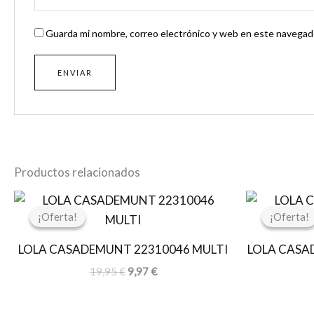
Guarda mi nombre, correo electrónico y web en este navegado
Productos relacionados
El
El
precio
precio
¡Oferta!
¡Oferta!
¡Oferta!
¡Oferta!
original
actual
era:
es:
LOLA CASADEMUNT 22310046 MULTI
LOLA CASA
19,95 €.
9,97 €.
19,95
€
9,97
€