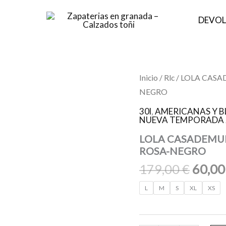
DEVOL
El
LOLA
Inicio
/
Rlc
/ LOLA CASAD
CASADEMUNT
preci
NEGRO
LS2502003
origin
Americana
30l
,
AMERICANAS Y B
animal
era:
NUEVA TEMPORADA 
print
179,0
rosa
LOLA CASADEMUNT 
ROSA-
ROSA-NEGRO
NEGRO
179,00
€
60,0
cantidad
L
M
S
XL
XS