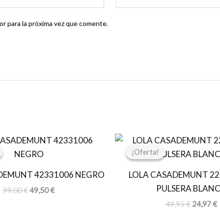
r para la próxima vez que comente.
El
El
El
E
precio
precio
precio
p
¡Oferta!
¡Oferta!
original
actual
original
a
era:
es:
era:
e
DEMUNT 42331006 NEGRO
LOLA CASADEMUNT 22
99,00 €.
49,50 €.
49,95 €.
2
PULSERA BLAN
99,00
€
49,50
€
49,95
€
24,97
€