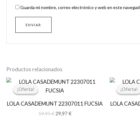
Guarda mi nombre, correo electrónico y web en este navegado
Productos relacionados
El
El
precio
precio
¡Oferta!
¡Oferta!
¡Oferta!
¡Oferta!
original
actual
era:
es:
LOLA CASADEMUNT 22307011 FUCSIA
LOLA CASA
59,95 €.
29,97 €.
59,95
€
29,97
€