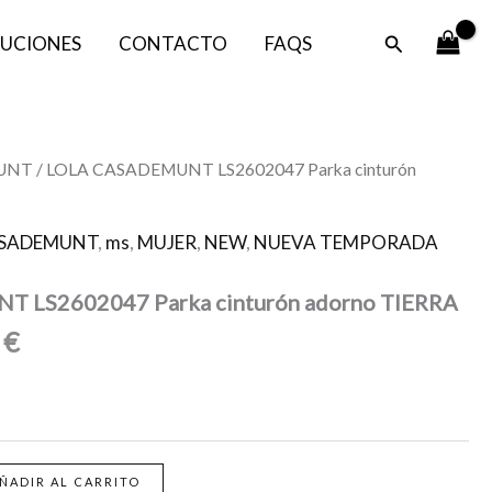
es:
era:
Buscar
UCIONES
CONTACTO
FAQS
89,50 €.
179,00 €.
El
UNT
/ LOLA CASADEMUNT LS2602047 Parka cinturón
o
precio
al
actual
ASADEMUNT
,
ms
,
MUJER
,
NEW
,
NUEVA TEMPORADA
es:
0 €.
89,50 €.
 LS2602047 Parka cinturón adorno TIERRA
0
€
ÑADIR AL CARRITO