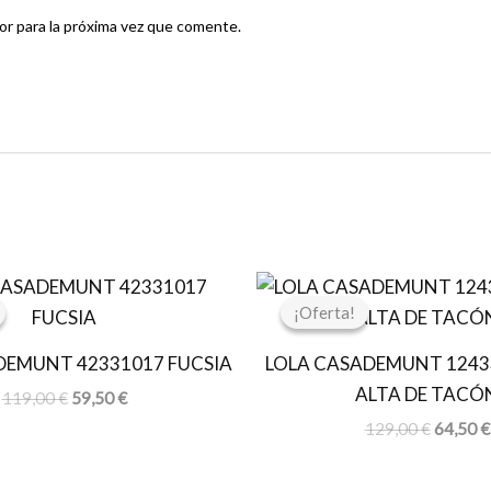
r para la próxima vez que comente.
El
El
El
precio
precio
precio
¡Oferta!
¡Oferta!
original
actual
original
era:
es:
era:
DEMUNT 42331017 FUCSIA
LOLA CASADEMUNT 1243
119,00 €.
59,50 €.
129,00 
ALTA DE TACÓ
119,00
€
59,50
€
129,00
€
64,50
€