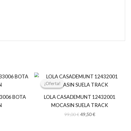
El
El
El
precio
precio
precio
¡Oferta!
¡Oferta!
actual
original
actual
es:
era:
es:
3006 BOTA
LOLA CASADEMUNT 12432001
€.
64,50 €.
99,00 €.
49,50 €.
N
MOCASIN SUELA TRACK
99,00
€
49,50
€