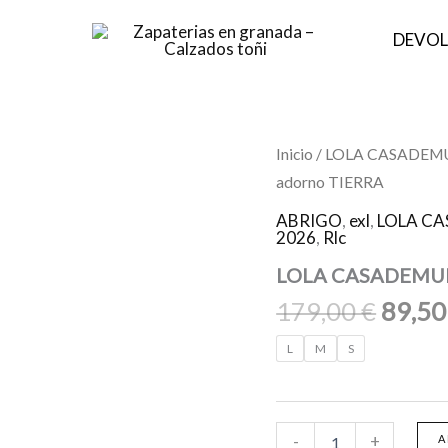
DEVOL
El
LOLA
Inicio
/
LOLA CASADEM
CASADEMUNT
preci
adorno TIERRA
LS2602047
origin
Parka
ABRIGO
,
exl
,
LOLA C
cinturón
era:
2026
,
Rlc
adorno
179,0
TIERRA
LOLA CASADEMUNT
cantidad
179,00
€
89,5
L
M
S
-
+
A