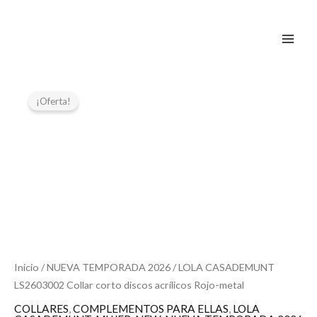
Ir
al
contenido
El
El
precio
precio
¡Oferta!
original
actual
era:
es:
69,95 €.
34,97 €.
Inicio
/
NUEVA TEMPORADA 2026
/ LOLA CASADEMUNT
LS2603002 Collar corto discos acrílicos Rojo-metal
COLLARES
,
COMPLEMENTOS PARA ELLAS
,
LOLA