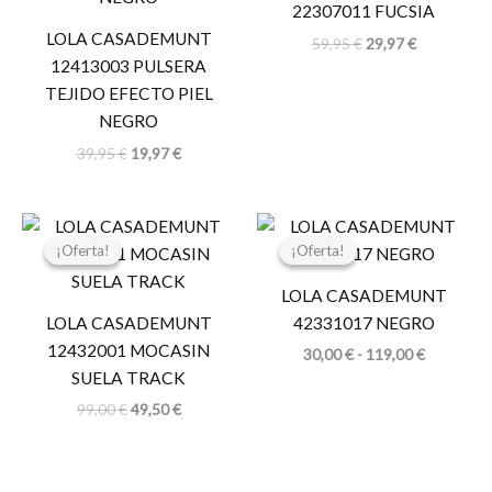
22307011 FUCSIA
LOLA CASADEMUNT
59,95
€
29,97
€
12413003 PULSERA
TEJIDO EFECTO PIEL
NEGRO
39,95
€
19,97
€
El
El
Rango
precio
precio
de
¡Oferta!
¡Oferta!
¡Oferta!
¡Oferta!
original
actual
precios:
era:
es:
desde
LOLA CASADEMUNT
99,00 €.
49,50 €.
30,00 €
hasta
LOLA CASADEMUNT
42331017 NEGRO
119,00 €
12432001 MOCASIN
30,00
€
-
119,00
€
SUELA TRACK
99,00
€
49,50
€