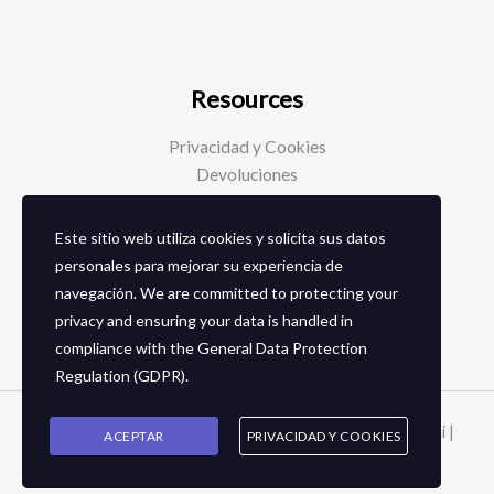
Resources
Privacidad y Cookies
Devoluciones
Este sitio web utiliza cookies y solicita sus datos
Social Media
personales para mejorar su experiencia de
navegación. We are committed to protecting your
Facebook
privacy and ensuring your data is handled in
Instagram
compliance with the
General Data Protection
Regulation (GDPR)
.
Copyright © 2026 Zapaterias en granada - Calzados toñi |
ACEPTAR
PRIVACIDAD Y COOKIES
2024