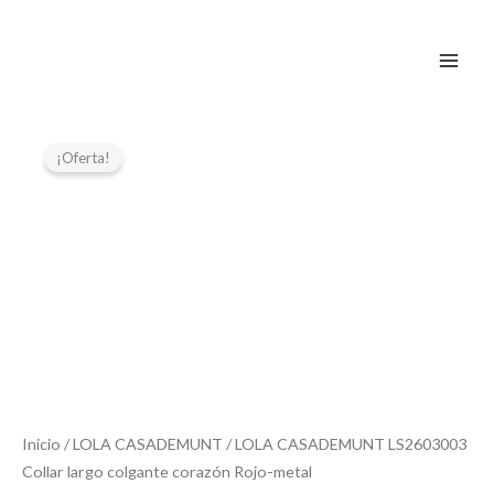
Ir
al
contenido
El
El
precio
precio
¡Oferta!
original
actual
era:
es:
59,95 €.
29,97 €.
Inicio
/
LOLA CASADEMUNT
/ LOLA CASADEMUNT LS2603003
Collar largo colgante corazón Rojo-metal