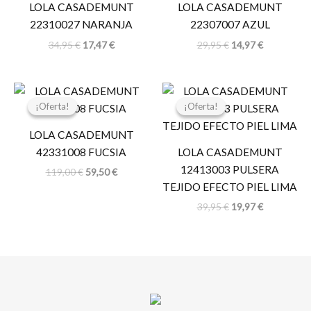
LOLA CASADEMUNT
LOLA CASADEMUNT
34,95 €.
17,47 €.
29,95 €.
14,97 €.
22310027 NARANJA
22307007 AZUL
34,95
€
17,47
€
29,95
€
14,97
€
El
El
El
El
precio
precio
precio
precio
¡Oferta!
¡Oferta!
¡Oferta!
¡Oferta!
original
actual
original
actual
era:
es:
era:
es:
LOLA CASADEMUNT
119,00 €.
59,50 €.
39,95 €.
19,97 €.
42331008 FUCSIA
LOLA CASADEMUNT
12413003 PULSERA
119,00
€
59,50
€
TEJIDO EFECTO PIEL LIMA
39,95
€
19,97
€