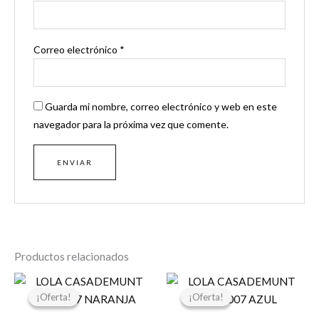
Correo electrónico
*
Guarda mi nombre, correo electrónico y web en este
navegador para la próxima vez que comente.
Productos relacionados
El
El
El
El
precio
precio
precio
precio
¡Oferta!
¡Oferta!
¡Oferta!
¡Oferta!
original
actual
original
actual
era:
es:
era:
es: