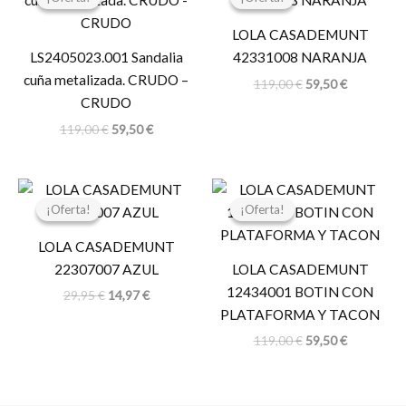
original
actual
original
actual
era:
es:
era:
es:
LOLA CASADEMUNT
119,00 €.
59,50 €.
119,00 €.
59,50 €.
LS2405023.001 Sandalia
42331008 NARANJA
cuña metalizada. CRUDO –
119,00
€
59,50
€
CRUDO
119,00
€
59,50
€
El
El
El
El
precio
precio
precio
precio
¡Oferta!
¡Oferta!
¡Oferta!
¡Oferta!
original
actual
original
actual
era:
es:
era:
es:
LOLA CASADEMUNT
29,95 €.
14,97 €.
119,00 €.
59,50 €.
22307007 AZUL
LOLA CASADEMUNT
12434001 BOTIN CON
29,95
€
14,97
€
PLATAFORMA Y TACON
119,00
€
59,50
€