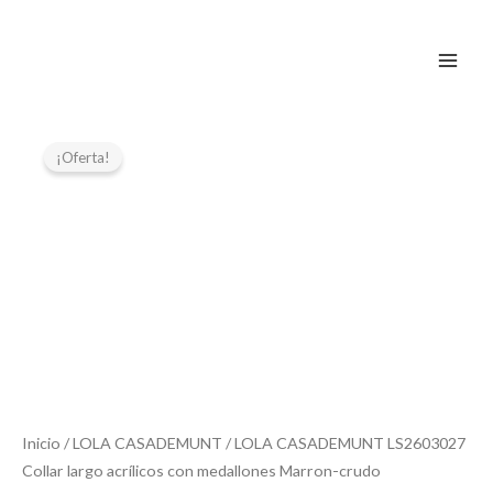
Ir
al
contenido
El
El
precio
precio
¡Oferta!
original
actual
era:
es:
59,95 €.
29,97 €.
Inicio
/
LOLA CASADEMUNT
/ LOLA CASADEMUNT LS2603027
Collar largo acrílicos con medallones Marron-crudo