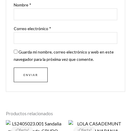
Nombre
*
Correo electrónico
*
Guarda mi nombre, correo electrónico y web en este
navegador para la próxima vez que comente.
Productos relacionados
El
El
El
El
precio
precio
precio
precio
¡Oferta!
¡Oferta!
¡Oferta!
¡Oferta!