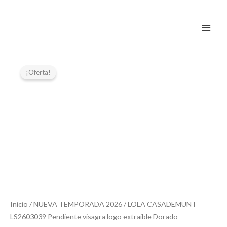
Ir
al
contenido
El
El
precio
precio
¡Oferta!
original
actual
era:
es:
39,95 €.
19,97 €.
Inicio
/
NUEVA TEMPORADA 2026
/ LOLA CASADEMUNT
LS2603039 Pendiente visagra logo extraible Dorado