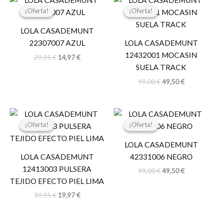
precio
precio
precio
precio
¡Oferta!
¡Oferta!
¡Oferta!
¡Oferta!
original
actual
original
actual
era:
es:
era:
es:
LOLA CASADEMUNT
29,95 €.
14,97 €.
99,00 €.
49,50 €.
22307007 AZUL
LOLA CASADEMUNT
12432001 MOCASIN
29,95
€
14,97
€
SUELA TRACK
99,00
€
49,50
€
El
El
El
El
precio
precio
precio
precio
¡Oferta!
¡Oferta!
¡Oferta!
¡Oferta!
original
actual
original
actual
era:
es:
era:
es:
LOLA CASADEMUNT
39,95 €.
19,97 €.
99,00 €.
49,50 €.
LOLA CASADEMUNT
42331006 NEGRO
12413003 PULSERA
99,00
€
49,50
€
TEJIDO EFECTO PIEL LIMA
39,95
€
19,97
€