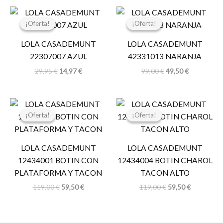
El
El
El
El
precio
precio
precio
precio
¡Oferta!
¡Oferta!
¡Oferta!
¡Oferta!
original
actual
original
actual
era:
es:
era:
es:
LOLA CASADEMUNT
LOLA CASADEMUNT
29,95 €.
14,97 €.
99,00 €.
49,50 €.
22307007 AZUL
42331013 NARANJA
29,95
€
14,97
€
99,00
€
49,50
€
El
El
El
El
precio
precio
precio
precio
¡Oferta!
¡Oferta!
¡Oferta!
¡Oferta!
original
actual
original
actual
era:
es:
era:
es:
119,00 €.
59,50 €.
119,00 €.
59,50 €.
LOLA CASADEMUNT
LOLA CASADEMUNT
12434001 BOTIN CON
12434004 BOTIN CHAROL
PLATAFORMA Y TACON
TACON ALTO
119,00
€
59,50
€
119,00
€
59,50
€