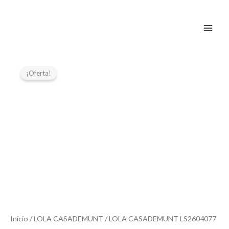
Ir
al
contenido
El
El
precio
precio
¡Oferta!
original
actual
era:
es:
129,00 €.
64,50 €.
Inicio
/
LOLA CASADEMUNT
/ LOLA CASADEMUNT LS2604077