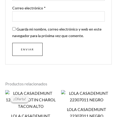
Correo electrónico
*
Guarda mi nombre, correo electrónico y web en este
navegador para la próxima vez que comente.
Productos relacionados
El
El
precio
precio
¡Oferta!
¡Oferta!
original
actual
era:
es:
LOLA CASADEMUNT
119,00 €.
59,50 €.
LOLA CASADEMUNT
22307011 NEGRO