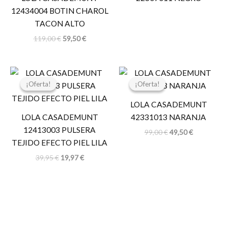
12434004 BOTIN CHAROL
TACON ALTO
119,00
€
59,50
€
El
El
El
El
precio
precio
precio
precio
¡Oferta!
¡Oferta!
¡Oferta!
¡Oferta!
original
actual
original
actual
era:
es:
era:
es:
LOLA CASADEMUNT
39,95 €.
19,97 €.
99,00 €.
49,50 €.
LOLA CASADEMUNT
42331013 NARANJA
12413003 PULSERA
99,00
€
49,50
€
TEJIDO EFECTO PIEL LILA
39,95
€
19,97
€