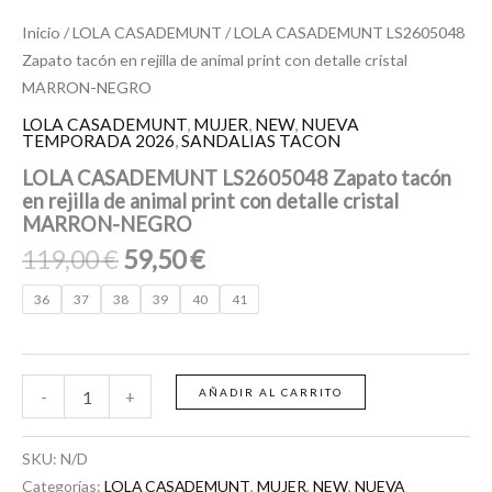
Inicio
/
LOLA CASADEMUNT
/ LOLA CASADEMUNT LS2605048
Zapato tacón en rejilla de animal print con detalle cristal
MARRON-NEGRO
LOLA CASADEMUNT
,
MUJER
,
NEW
,
NUEVA
TEMPORADA 2026
,
SANDALIAS TACON
LOLA CASADEMUNT LS2605048 Zapato tacón
en rejilla de animal print con detalle cristal
MARRON-NEGRO
119,00
€
59,50
€
36
37
38
39
40
41
AÑADIR AL CARRITO
-
+
SKU:
N/D
Categorías:
LOLA CASADEMUNT
,
MUJER
,
NEW
,
NUEVA