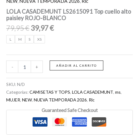
NEW
,
NUEVA TEMPORADA 2026
,
Rlc
LOLA CASADEMUNT LS2615091 Top cuello alto
paisley ROJO-BLANCO
79,95
€
39,97
€
L
M
S
XS
AÑADIR AL CARRITO
-
+
SKU:
N/D
Categorías:
CAMISETAS Y TOPS
,
LOLA CASADEMUNT
,
ms
,
MUJER
,
NEW
,
NUEVA TEMPORADA 2026
,
Rlc
Guaranteed Safe Checkout