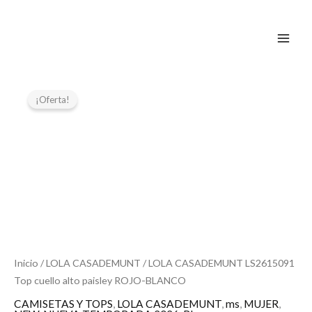
Ir
al
contenido
El
El
LOLA
CASADEMUNT
precio
precio
¡Oferta!
LS2615091
original
actual
Top
era:
es:
cuello
79,95 €.
39,97 €.
alto
paisley
ROJO-
BLANCO
cantidad
Inicio
/
LOLA CASADEMUNT
/ LOLA CASADEMUNT LS2615091
Top cuello alto paisley ROJO-BLANCO
CAMISETAS Y TOPS
,
LOLA CASADEMUNT
,
ms
,
MUJER
,