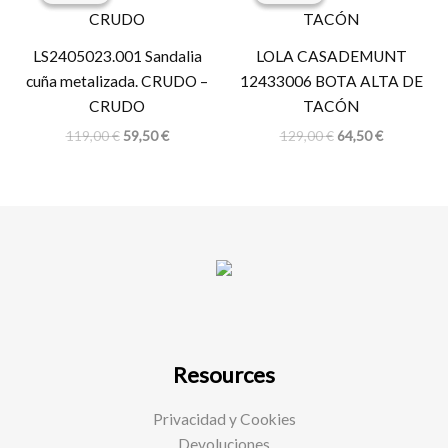
original
actual
original
actual
era:
es:
era:
es:
119,00 €.
59,50 €.
129,00 €.
64,50 €.
LS2405023.001 Sandalia
LOLA CASADEMUNT
cuña metalizada. CRUDO –
12433006 BOTA ALTA DE
CRUDO
TACÓN
119,00
€
59,50
€
129,00
€
64,50
€
Resources
Privacidad y Cookies
Devoluciones