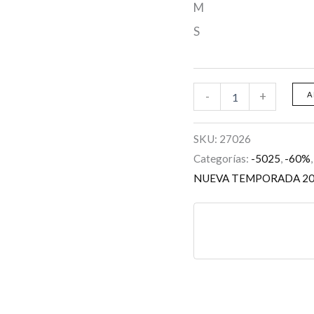
M
S
-
+
A
SKU:
27026
Categorías:
-5025
,
-60%
NUEVA TEMPORADA 2