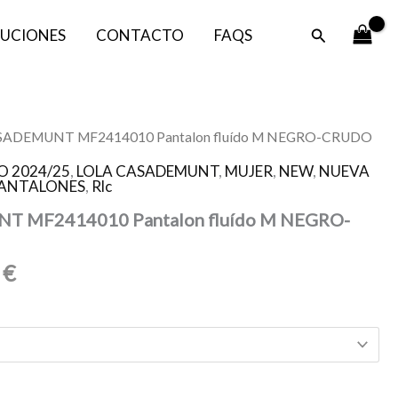
es:
era:
Buscar
UCIONES
CONTACTO
FAQS
59,50 €.
119,00 €.
El
SADEMUNT MF2414010 Pantalon fluído M NEGRO-CRUDO
o
precio
O 2024/25
,
LOLA CASADEMUNT
,
MUJER
,
NEW
,
NUEVA
al
actual
ANTALONES
,
Rlc
es:
 MF2414010 Pantalon fluído M NEGRO-
0 €.
59,50 €.
0
€