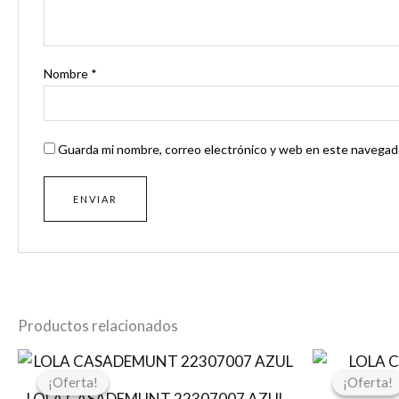
Nombre
*
Guarda mi nombre, correo electrónico y web en este navegado
Productos relacionados
El
El
precio
precio
¡Oferta!
¡Oferta!
¡Oferta!
¡Oferta!
original
actual
LOLA CASADEMUNT 22307007 AZUL