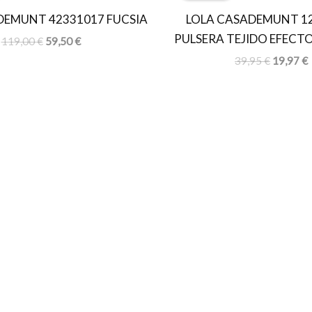
era:
es:
era:
e
DEMUNT 42331017 FUCSIA
LOLA CASADEMUNT 1
119,00 €.
59,50 €.
39,95 €.
1
PULSERA TEJIDO EFECTO
119,00
€
59,50
€
39,95
€
19,97
€