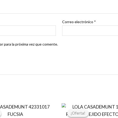
Correo electrónico
*
r para la próxima vez que comente.
El
El
El
E
precio
precio
precio
p
¡Oferta!
¡Oferta!
original
actual
original
a