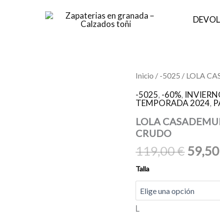
DEVOL
El
LOLA
Inicio
/
-5025
/ LOLA CA
CASADEMUNT
preci
MF2414010
-5025
,
-60%
,
INVIERN
origin
TEMPORADA 2024
,
P
Pantalon
fluído
era:
LOLA CASADEMUNT
M
119,0
CRUDO
NEGRO-
CRUDO
119,00
€
59,5
cantidad
Talla
L