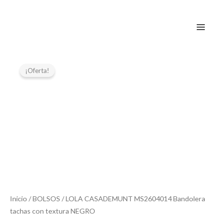
Ir
al
contenido
El
El
precio
precio
¡Oferta!
original
actual
era:
es:
129,00 €.
64,50 €.
Inicio
/
BOLSOS
/ LOLA CASADEMUNT MS2604014 Bandolera
tachas con textura NEGRO