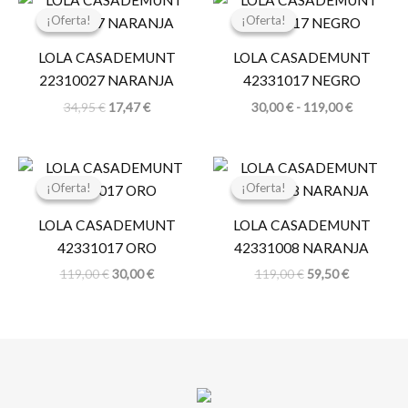
precio
precio
de
¡Oferta!
¡Oferta!
¡Oferta!
¡Oferta!
original
actual
precios:
era:
es:
desde
LOLA CASADEMUNT
LOLA CASADEMUNT
34,95 €.
17,47 €.
30,00 €
hasta
22310027 NARANJA
42331017 NEGRO
119,00 €
34,95
€
17,47
€
30,00
€
-
119,00
€
El
El
El
El
precio
precio
precio
precio
¡Oferta!
¡Oferta!
¡Oferta!
¡Oferta!
original
actual
original
actual
era:
es:
era:
es:
LOLA CASADEMUNT
LOLA CASADEMUNT
119,00 €.
30,00 €.
119,00 €.
59,50 €.
42331017 ORO
42331008 NARANJA
119,00
€
30,00
€
119,00
€
59,50
€