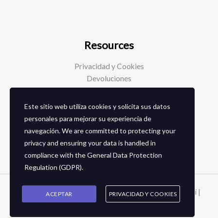
Resources
Privacidad y Cookies
Devoluciones
Este sitio web utiliza cookies y solicita sus datos
Social Media
personales para mejorar su experiencia de
navegación. We are committed to protecting your
Facebook
privacy and ensuring your data is handled in
Instagram
compliance with the
General Data Protection
Regulation (GDPR)
.
Copyright © 2026 Zapaterias en granada - Calzados toñi |
ACEPTAR
PRIVACIDAD Y COOKIES
2024