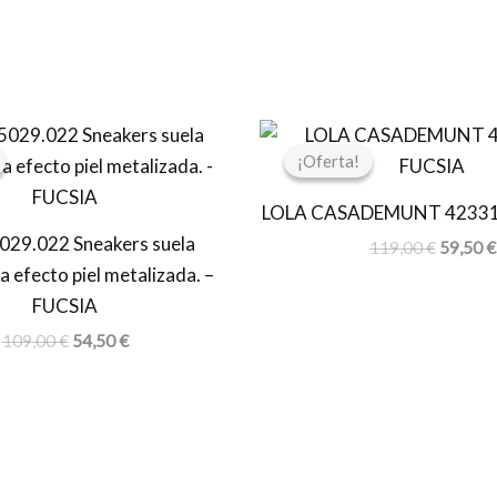
El
El
El
precio
precio
precio
¡Oferta!
¡Oferta!
original
actual
original
era:
es:
era:
LOLA CASADEMUNT 42331
109,00 €.
54,50 €.
119,00 
29.022 Sneakers suela
119,00
€
59,50
€
 efecto piel metalizada. –
FUCSIA
109,00
€
54,50
€