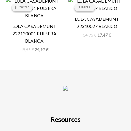
precio
precio
precio
precio
¡Oferta!
¡Oferta!
¡Oferta!
¡Oferta!
original
actual
original
actual
era:
es:
era:
es:
LOLA CASADEMUNT
49,95 €.
24,97 €.
34,95 €.
17,47 €.
LOLA CASADEMUNT
22310027 BLANCO
222130001 PULSERA
34,95
€
17,47
€
BLANCA
49,95
€
24,97
€
Resources