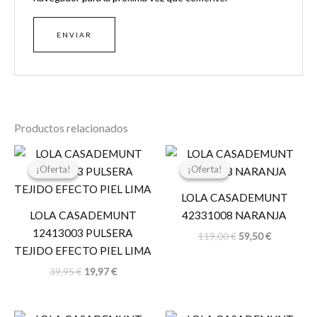
Productos relacionados
El
El
El
El
precio
precio
precio
precio
¡Oferta!
¡Oferta!
¡Oferta!
¡Oferta!
original
actual
original
actual
era:
es:
era:
es:
LOLA CASADEMUNT
39,95 €.
19,97 €.
119,00 €.
59,50 €.
LOLA CASADEMUNT
42331008 NARANJA
12413003 PULSERA
119,00
€
59,50
€
TEJIDO EFECTO PIEL LIMA
39,95
€
19,97
€
El
El
El
El