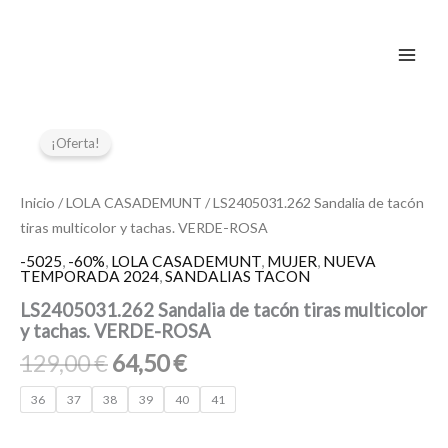
Ir
al
contenido
El
El
LS2405031.262
Sandalia
precio
precio
¡Oferta!
de
original
actual
tacón
era:
es:
tiras
Inicio
/
LOLA CASADEMUNT
/ LS2405031.262 Sandalia de tacón
129,00 €.
64,50 €.
multicolor
tiras multicolor y tachas. VERDE-ROSA
y
tachas.
-5025
,
-60%
,
LOLA CASADEMUNT
,
MUJER
,
NUEVA
TEMPORADA 2024
,
SANDALIAS TACON
VERDE-
ROSA
LS2405031.262 Sandalia de tacón tiras multicolor
cantidad
y tachas. VERDE-ROSA
129,00
€
64,50
€
36
37
38
39
40
41