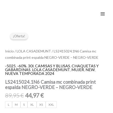
Ir
al
contenido
El
El
LS2415024.1N6
Camisa
precio
precio
¡Oferta!
mc
original
actual
combinada
era:
es:
print
Inicio
/
LOLA CASADEMUNT
/ LS2415024.1N6 Camisa mc
89,95 €.
44,97 €.
espalda
combinada print espalda NEGRO-VERDE – NEGRO-VERDE
NEGRO-
VERDE
-5025
,
-60%
,
30l
,
CAMISAS Y BLUSAS
,
CHAQUETAS Y
GABARDINAS
,
LOLA CASADEMUNT
,
MUJER
,
NEW
,
-
NUEVA TEMPORADA 2024
NEGRO-
VERDE
LS2415024.1N6 Camisa mc combinada print
cantidad
espalda NEGRO-VERDE – NEGRO-VERDE
89,95
€
44,97
€
L
M
S
XL
XS
XXL