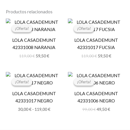
Productos relacionados
El
El
El
El
precio
precio
precio
precio
¡Oferta!
¡Oferta!
¡Oferta!
¡Oferta!
original
actual
original
actual
era:
es:
era:
es:
LOLA CASADEMUNT
LOLA CASADEMUNT
119,00 €.
59,50 €.
119,00 €.
59,50 €.
42331008 NARANJA
42331017 FUCSIA
119,00
€
59,50
€
119,00
€
59,50
€
Rango
El
El
de
precio
precio
¡Oferta!
¡Oferta!
¡Oferta!
¡Oferta!
precios:
original
actual
desde
era:
es:
LOLA CASADEMUNT
LOLA CASADEMUNT
30,00 €
99,00 €.
49,50 €.
hasta
42331017 NEGRO
42331006 NEGRO
119,00 €
30,00
€
-
119,00
€
99,00
€
49,50
€