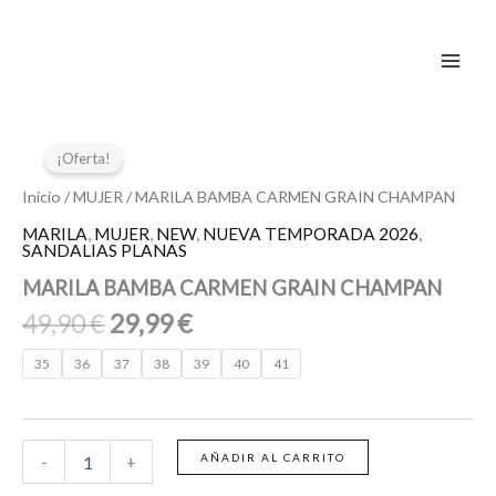
Ir
al
contenido
El
El
MARILA
BAMBA
precio
precio
¡Oferta!
CARMEN
original
actual
GRAIN
Inicio
/
MUJER
/ MARILA BAMBA CARMEN GRAIN CHAMPAN
era:
es:
CHAMPAN
MARILA
,
MUJER
,
NEW
,
NUEVA TEMPORADA 2026
,
49,90 €.
29,99 €.
cantidad
SANDALIAS PLANAS
MARILA BAMBA CARMEN GRAIN CHAMPAN
49,90
€
29,99
€
35
36
37
38
39
40
41
AÑADIR AL CARRITO
-
+