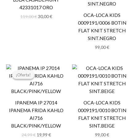
119,00 €.
30,00 €.
42331017 ORO
OCA-LOCA KIDS
119,00
€
30,00
€
0009191/0006 BOTIN
FLAT KNIT STRETCH
SINT.NEGRO
99,00
€
El
El
precio
precio
¡Oferta!
¡Oferta!
original
actual
era:
es:
24,99 €.
19,99 €.
IPANEMA IP 27014
OCA-LOCA KIDS
IPANEMA FRIDA KAHLO
0009191/0010 BOTIN
AI716
FLAT KNIT STRETCH
BLACK/PINK/YELLOW
SINT.BEIGE
24,99
€
19,99
€
99,00
€