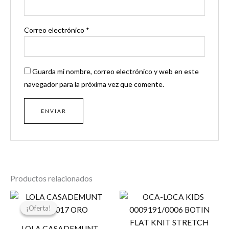
Correo electrónico
*
Guarda mi nombre, correo electrónico y web en este
navegador para la próxima vez que comente.
Productos relacionados
El
El
precio
precio
¡Oferta!
¡Oferta!
original
actual
era:
es:
LOLA CASADEMUNT