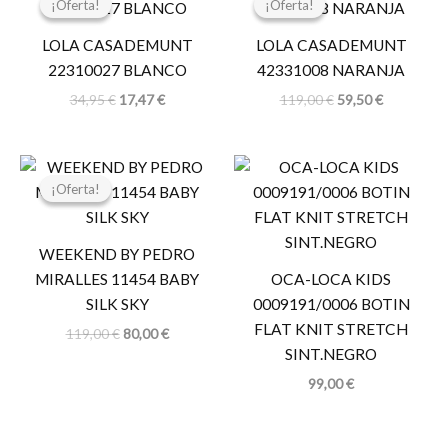
¡Oferta!
¡Oferta!
¡Oferta!
¡Oferta!
original
actual
original
actual
era:
es:
era:
es:
LOLA CASADEMUNT
LOLA CASADEMUNT
34,95 €.
17,47 €.
119,00 €.
59,50 €.
22310027 BLANCO
42331008 NARANJA
34,95
€
17,47
€
119,00
€
59,50
€
El
El
precio
precio
¡Oferta!
¡Oferta!
original
actual
era:
es:
119,00 €.
80,00 €.
WEEKEND BY PEDRO
MIRALLES 11454 BABY
OCA-LOCA KIDS
SILK SKY
0009191/0006 BOTIN
FLAT KNIT STRETCH
119,00
€
80,00
€
SINT.NEGRO
99,00
€