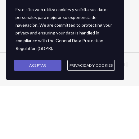
Este sitio web utiliza cookies y solicita sus datos
Social Media
personales para mejorar su experiencia de
navegación. We are committed to protecting your
Facebook
privacy and ensuring your data is handled in
Instagram
compliance with the
General Data Protection
Regulation (GDPR)
.
Copyright © 2026 Zapaterias en granada - Calzados toñi |
ACEPTAR
PRIVACIDAD Y COOKIES
2024
Cart
Your cart is empty!
Return to shop
Checkout
-
0,00 €
0
1