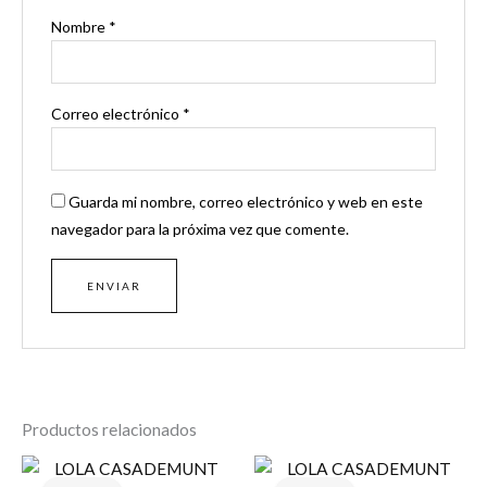
Nombre
*
Correo electrónico
*
Guarda mi nombre, correo electrónico y web en este
navegador para la próxima vez que comente.
Productos relacionados
El
El
El
El
precio
precio
precio
precio