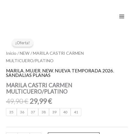
Ir
al
contenido
El
El
MARILA
CASTRI
precio
precio
¡Oferta!
CARMEN
original
actual
MULTICUERO/PLATINO
Inicio
/
NEW
/ MARILA CASTRI CARMEN
era:
es:
cantidad
MULTICUERO/PLATINO
49,90 €.
29,99 €.
MARILA
,
MUJER
,
NEW
,
NUEVA TEMPORADA 2026
,
SANDALIAS PLANAS
MARILA CASTRI CARMEN
MULTICUERO/PLATINO
49,90
€
29,99
€
35
36
37
38
39
40
41