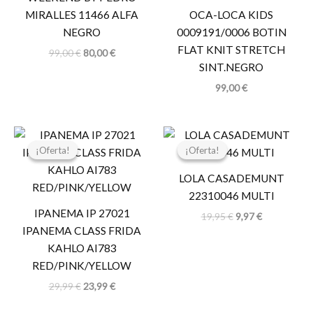
MIRALLES 11466 ALFA
OCA-LOCA KIDS
NEGRO
0009191/0006 BOTIN
FLAT KNIT STRETCH
99,00
€
80,00
€
SINT.NEGRO
99,00
€
El
El
El
El
precio
precio
precio
precio
¡Oferta!
¡Oferta!
¡Oferta!
¡Oferta!
original
actual
original
actual
era:
es:
era:
es:
LOLA CASADEMUNT
29,99 €.
23,99 €.
19,95 €.
9,97 €.
22310046 MULTI
IPANEMA IP 27021
19,95
€
9,97
€
IPANEMA CLASS FRIDA
KAHLO AI783
RED/PINK/YELLOW
29,99
€
23,99
€