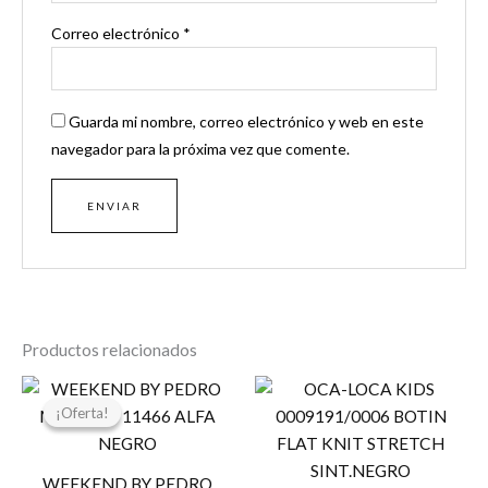
Correo electrónico
*
Guarda mi nombre, correo electrónico y web en este
navegador para la próxima vez que comente.
Productos relacionados
El
El
precio
precio
¡Oferta!
¡Oferta!
original
actual
era:
es:
99,00 €.
80,00 €.
WEEKEND BY PEDRO