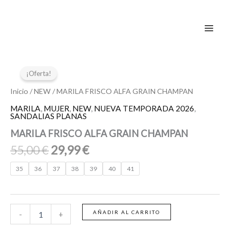
Ir
al
contenido
El
El
MARILA
FRISCO
precio
precio
¡Oferta!
ALFA
original
actual
GRAIN
Inicio
/
NEW
/ MARILA FRISCO ALFA GRAIN CHAMPAN
era:
es:
CHAMPAN
MARILA
,
MUJER
,
NEW
,
NUEVA TEMPORADA 2026
,
55,00 €.
29,99 €.
cantidad
SANDALIAS PLANAS
MARILA FRISCO ALFA GRAIN CHAMPAN
55,00
€
29,99
€
35
36
37
38
39
40
41
AÑADIR AL CARRITO
-
+