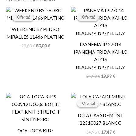
El
El
El
El
precio
precio
precio
precio
¡Oferta!
¡Oferta!
¡Oferta!
¡Oferta!
original
actual
original
actual
era:
es:
era:
es:
WEEKEND BY PEDRO
99,00 €.
80,00 €.
24,99 €.
19,99 €.
MIRALLES 11466 PLATINO
IPANEMA IP 27014
99,00
€
80,00
€
IPANEMA FRIDA KAHLO
AI716
BLACK/PINK/YELLOW
24,99
€
19,99
€
El
El
precio
precio
¡Oferta!
¡Oferta!
original
actual
era:
es:
LOLA CASADEMUNT
34,95 €.
17,47 €.
22310027 BLANCO
OCA-LOCA KIDS
34,95
€
17,47
€