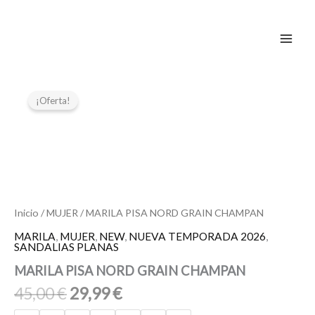
Ir
al
contenido
El
El
MARILA
PISA
precio
precio
¡Oferta!
NORD
original
actual
GRAIN
era:
es:
CHAMPAN
45,00 €.
29,99 €.
cantidad
Inicio
/
MUJER
/ MARILA PISA NORD GRAIN CHAMPAN
MARILA
,
MUJER
,
NEW
,
NUEVA TEMPORADA 2026
,
SANDALIAS PLANAS
MARILA PISA NORD GRAIN CHAMPAN
45,00
€
29,99
€