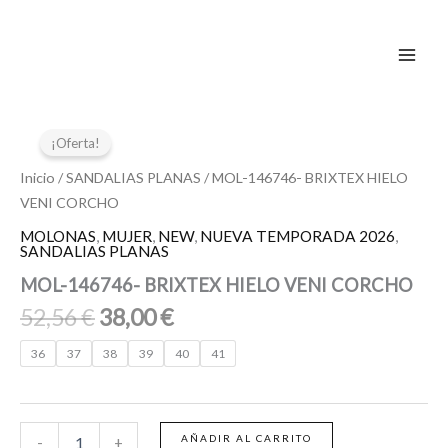
Ir
al
contenido
El
El
MOL-
146746-
precio
precio
¡Oferta!
BRIXTEX
original
actual
HIELO
Inicio
/
SANDALIAS PLANAS
/ MOL-146746- BRIXTEX HIELO
era:
es:
VENI
VENI CORCHO
52,56 €.
38,00 €.
CORCHO
MOLONAS
,
MUJER
,
NEW
,
NUEVA TEMPORADA 2026
,
cantidad
SANDALIAS PLANAS
MOL-146746- BRIXTEX HIELO VENI CORCHO
52,56
€
38,00
€
36
37
38
39
40
41
AÑADIR AL CARRITO
-
+