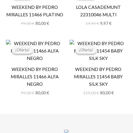
era:
es:
era:
es:
WEEKEND BY PEDRO
LOLA CASADEMUNT
99,00 €.
80,00 €.
19,95 €.
9,97 €.
MIRALLES 11466 PLATINO
22310046 MULTI
99,00
€
80,00
€
19,95
€
9,97
€
El
El
El
El
precio
precio
precio
precio
¡Oferta!
¡Oferta!
¡Oferta!
¡Oferta!
original
actual
original
actual
era:
es:
era:
es:
99,00 €.
80,00 €.
119,00 €.
80,00 €.
WEEKEND BY PEDRO
WEEKEND BY PEDRO
MIRALLES 11466 ALFA
MIRALLES 11454 BABY
NEGRO
SILK SKY
99,00
€
80,00
€
119,00
€
80,00
€