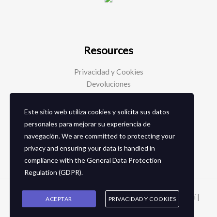
Resources
Privacidad y Cookies
Devoluciones
Este sitio web utiliza cookies y solicita sus datos
Social Media
personales para mejorar su experiencia de
navegación. We are committed to protecting your
Facebook
privacy and ensuring your data is handled in
Instagram
compliance with the
General Data Protection
Regulation (GDPR)
.
Copyright © 2026 Zapaterias en granada - Calzados toñi |
ACEPTAR
PRIVACIDAD Y COOKIES
2024