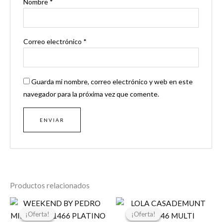
Nombre
*
Correo electrónico
*
Guarda mi nombre, correo electrónico y web en este
navegador para la próxima vez que comente.
Productos relacionados
El
El
El
El
precio
precio
precio
precio
¡Oferta!
¡Oferta!
¡Oferta!
¡Oferta!
original
actual
original
actual