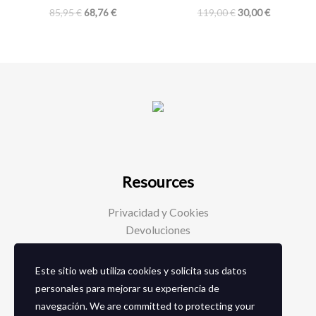
85,95
€
68,76
€
119,00
€
30,00
€
Resources
Privacidad y Cookies
Devoluciones
Este sitio web utiliza cookies y solicita sus datos
Social Media
personales para mejorar su experiencia de
navegación. We are committed to protecting your
Facebook