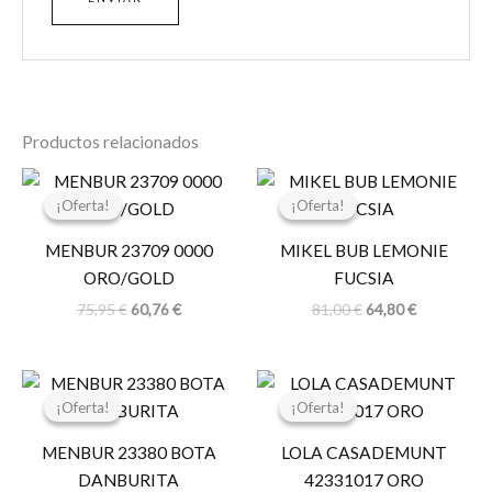
Productos relacionados
El
El
El
El
precio
precio
precio
precio
¡Oferta!
¡Oferta!
¡Oferta!
¡Oferta!
original
actual
original
actual
era:
es:
era:
es:
MENBUR 23709 0000
MIKEL BUB LEMONIE
75,95 €.
60,76 €.
81,00 €.
64,80 €.
ORO/GOLD
FUCSIA
75,95
€
60,76
€
81,00
€
64,80
€
El
El
El
El
precio
precio
precio
precio
¡Oferta!
¡Oferta!
¡Oferta!
¡Oferta!
original
actual
original
actual
era:
es:
era:
es:
MENBUR 23380 BOTA
LOLA CASADEMUNT
85,95 €.
68,76 €.
119,00 €.
30,00 €.
DANBURITA
42331017 ORO