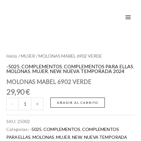
VERDE
Ir
cantidad
al
contenido
MOLONAS
MABEL
6902
VERDE
Inicio
/
MUJER
/ MOLONAS MABEL 6902 VERDE
cantidad
-5025
,
COMPLEMENTOS
,
COMPLEMENTOS PARA ELLAS
,
MOLONAS
,
MUJER
,
NEW
,
NUEVA TEMPORADA 2024
MOLONAS MABEL 6902 VERDE
29,90
€
AÑADIR AL CARRITO
-
+
SKU:
25002
Categorías:
-5025
,
COMPLEMENTOS
,
COMPLEMENTOS
PARA ELLAS
,
MOLONAS
,
MUJER
,
NEW
,
NUEVA TEMPORADA