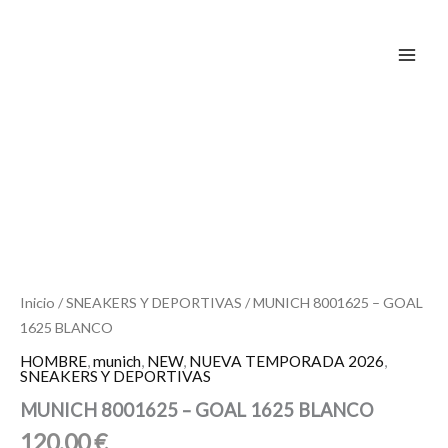
Ir
al
contenido
MUNICH
8001625
-
GOAL
1625
BLANCO
cantidad
Inicio
/
SNEAKERS Y DEPORTIVAS
/ MUNICH 8001625 – GOAL
1625 BLANCO
HOMBRE
,
munich
,
NEW
,
NUEVA TEMPORADA 2026
,
SNEAKERS Y DEPORTIVAS
MUNICH 8001625 – GOAL 1625 BLANCO
120,00
€