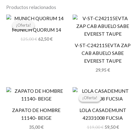
Productos relacionados
El
El
precio
precio
¡Oferta!
¡Oferta!
original
actual
MUNICH QUORUM 14
era:
es:
125,00
€
62,50
€
125,00 €.
62,50 €.
V-ST-C242115EVTA ZAP
CAB ABUELO SABE
EVEREST TAUPE
29,95
€
El
El
precio
precio
¡Oferta!
¡Oferta!
original
actual
era:
es:
ZAPATO DE HOMBRE
LOLA CASADEMUNT
119,00 €.
59,50 €.
11140- BEIGE
42331008 FUCSIA
35,00
€
119,00
€
59,50
€