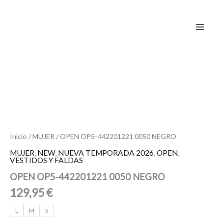
Ir
al
contenido
OPEN
OP5-
442201221
0050
NEGRO
cantidad
Inicio
/
MUJER
/ OPEN OP5-442201221 0050 NEGRO
MUJER
,
NEW
,
NUEVA TEMPORADA 2026
,
OPEN
,
VESTIDOS Y FALDAS
OPEN OP5-442201221 0050 NEGRO
129,95
€
L
M
S