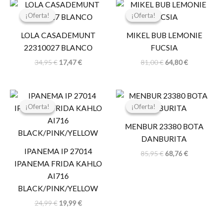
El
El
El
El
precio
precio
precio
precio
¡Oferta!
¡Oferta!
¡Oferta!
¡Oferta!
original
actual
original
actual
era:
es:
era:
es:
LOLA CASADEMUNT
MIKEL BUB LEMONIE
34,95 €.
17,47 €.
81,00 €.
64,80 €.
22310027 BLANCO
FUCSIA
34,95
€
17,47
€
81,00
€
64,80
€
El
El
El
El
precio
precio
precio
precio
¡Oferta!
¡Oferta!
¡Oferta!
¡Oferta!
original
actual
original
actual
era:
es:
era:
es:
MENBUR 23380 BOTA
24,99 €.
19,99 €.
85,95 €.
68,76 €.
DANBURITA
IPANEMA IP 27014
85,95
€
68,76
€
IPANEMA FRIDA KAHLO
AI716
BLACK/PINK/YELLOW
24,99
€
19,99
€