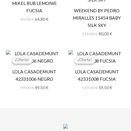
MIKEL BUB LEMONIE
81,00 €.
64,80 €.
119,00 €.
80,00 €.
FUCSIA
WEEKEND BY PEDRO
MIRALLES 11454 BABY
81,00
€
64,80
€
SILK SKY
119,00
€
80,00
€
El
El
El
El
precio
precio
precio
precio
¡Oferta!
¡Oferta!
¡Oferta!
¡Oferta!
original
actual
original
actual
era:
es:
era:
es:
LOLA CASADEMUNT
LOLA CASADEMUNT
99,00 €.
49,50 €.
119,00 €.
59,50 €.
42331006 NEGRO
42331008 FUCSIA
99,00
€
49,50
€
119,00
€
59,50
€