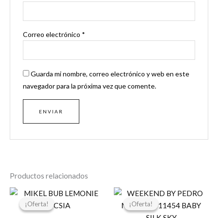
Correo electrónico
*
Guarda mi nombre, correo electrónico y web en este
navegador para la próxima vez que comente.
Productos relacionados
El
El
El
El
precio
precio
precio
precio
¡Oferta!
¡Oferta!
¡Oferta!
¡Oferta!
original
actual
original
actual
era:
es:
era:
es: