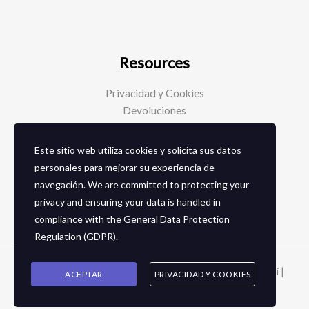
Resources
Privacidad y Cookies
Devoluciones
Este sitio web utiliza cookies y solicita sus datos
Social Media
personales para mejorar su experiencia de
navegación. We are committed to protecting your
Facebook
privacy and ensuring your data is handled in
Instagram
compliance with the
General Data Protection
Regulation (GDPR)
.
Copyright © 2026 Zapaterias en granada - Calzados toñi |
ACEPTAR
PRIVACIDAD Y COOKIES
2024