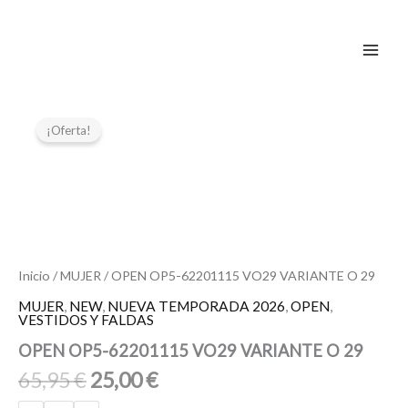
Ir
al
contenido
El
El
OPEN
OP5-
precio
precio
¡Oferta!
62201115
original
actual
VO29
era:
es:
VARIANTE
65,95 €.
25,00 €.
O
29
cantidad
Inicio
/
MUJER
/ OPEN OP5-62201115 VO29 VARIANTE O 29
MUJER
,
NEW
,
NUEVA TEMPORADA 2026
,
OPEN
,
VESTIDOS Y FALDAS
OPEN OP5-62201115 VO29 VARIANTE O 29
65,95
€
25,00
€