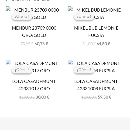
El
El
El
El
precio
precio
precio
precio
¡Oferta!
¡Oferta!
¡Oferta!
¡Oferta!
original
actual
original
actual
era:
es:
era:
es:
MENBUR 23709 0000
MIKEL BUB LEMONIE
75,95 €.
60,76 €.
81,00 €.
64,80 €.
ORO/GOLD
FUCSIA
75,95
€
60,76
€
81,00
€
64,80
€
El
El
El
El
precio
precio
precio
precio
¡Oferta!
¡Oferta!
¡Oferta!
¡Oferta!
original
actual
original
actual
era:
es:
era:
es:
LOLA CASADEMUNT
LOLA CASADEMUNT
119,00 €.
30,00 €.
119,00 €.
59,50 €.
42331017 ORO
42331008 FUCSIA
119,00
€
30,00
€
119,00
€
59,50
€