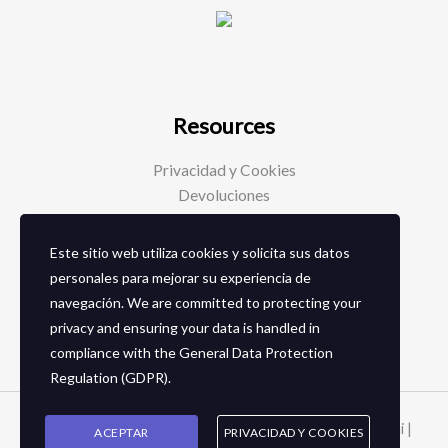
Resources
Privacidad y Cookies
Devoluciones
Este sitio web utiliza cookies y solicita sus datos
Social Media
personales para mejorar su experiencia de
navegación. We are committed to protecting your
Facebook
privacy and ensuring your data is handled in
Instagram
compliance with the
General Data Protection
Regulation (GDPR)
.
Copyright © 2026 Zapaterias en granada - Calzados toñi |
ACEPTAR
PRIVACIDAD Y COOKIES