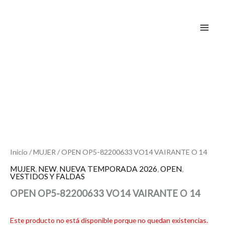
Ir
al
contenido
Inicio
/
MUJER
/ OPEN OP5-82200633 VO14 VAIRANTE O 14
MUJER
,
NEW
,
NUEVA TEMPORADA 2026
,
OPEN
,
VESTIDOS Y FALDAS
OPEN OP5-82200633 VO14 VAIRANTE O 14
Este producto no está disponible porque no quedan existencias.