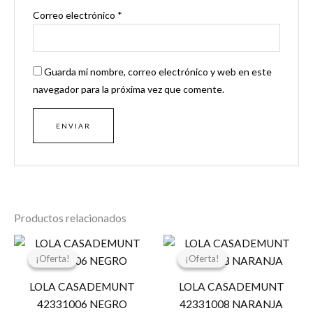
Correo electrónico
*
Guarda mi nombre, correo electrónico y web en este
navegador para la próxima vez que comente.
Productos relacionados
El
El
El
El
precio
precio
precio
precio
¡Oferta!
¡Oferta!
¡Oferta!
¡Oferta!
original
actual
original
actual
era:
es:
era:
es:
LOLA CASADEMUNT
LOLA CASADEMUNT
99,00 €.
49,50 €.
119,00 €.
59,50 €.
42331006 NEGRO
42331008 NARANJA