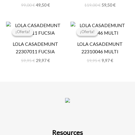
99,00
€
49,50
€
119,00
€
59,50
€
El
El
El
El
precio
precio
precio
precio
¡Oferta!
¡Oferta!
¡Oferta!
¡Oferta!
original
actual
original
actual
era:
es:
era:
es:
LOLA CASADEMUNT
LOLA CASADEMUNT
59,95 €.
29,97 €.
19,95 €.
9,97 €.
22307011 FUCSIA
22310046 MULTI
59,95
€
29,97
€
19,95
€
9,97
€
Resources