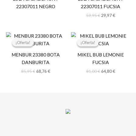
59,95 €.
29,97 €.
22307011 NEGRO
22307011 FUCSIA
59,95
€
29,97
€
El
El
El
El
precio
precio
precio
precio
¡Oferta!
¡Oferta!
¡Oferta!
¡Oferta!
original
actual
original
actual
era:
es:
era:
es:
MENBUR 23380 BOTA
MIKEL BUB LEMONIE
85,95 €.
68,76 €.
81,00 €.
64,80 €.
DANBURITA
FUCSIA
85,95
€
68,76
€
81,00
€
64,80
€