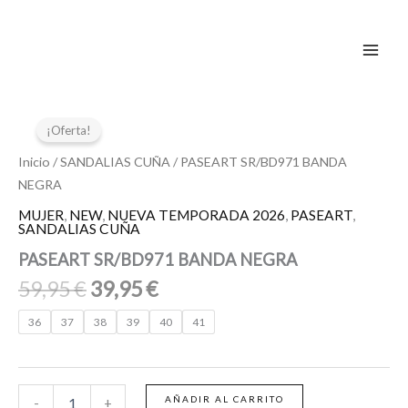
Ir
al
contenido
El
El
PASEART
SR/BD971
precio
precio
¡Oferta!
BANDA
original
actual
NEGRA
Inicio
/
SANDALIAS CUÑA
/ PASEART SR/BD971 BANDA
era:
es:
cantidad
NEGRA
59,95 €.
39,95 €.
MUJER
,
NEW
,
NUEVA TEMPORADA 2026
,
PASEART
,
SANDALIAS CUÑA
PASEART SR/BD971 BANDA NEGRA
59,95
€
39,95
€
36
37
38
39
40
41
AÑADIR AL CARRITO
-
+