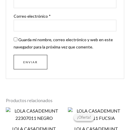
Correo electrónico
*
Guarda mi nombre, correo electrónico y web en este
navegador para la próxima vez que comente.
Productos relacionados
El
El
precio
precio
¡Oferta!
¡Oferta!
original
actual
era:
es:
LOLA CASADEMUNT
LOLA CASADEMUNT