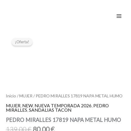
Ir
al
contenido
El
El
PEDRO
MIRALLES
precio
precio
¡Oferta!
17819
original
actual
NAPA
era:
es:
METAL
139,00 €.
80,00 €.
HUMO
cantidad
Inicio
/
MUJER
/ PEDRO MIRALLES 17819 NAPA METAL HUMO
MUJER
,
NEW
,
NUEVA TEMPORADA 2026
,
PEDRO
MIRALLES
,
SANDALIAS TACON
PEDRO MIRALLES 17819 NAPA METAL HUMO
139,00
€
80,00
€