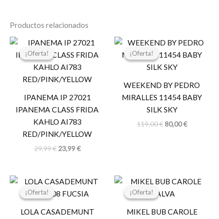
Productos relacionados
El
El
El
El
precio
precio
precio
precio
¡Oferta!
¡Oferta!
¡Oferta!
¡Oferta!
original
actual
original
actual
era:
es:
era:
es:
29,99 €.
23,99 €.
119,00 €.
80,00 €.
WEEKEND BY PEDRO
IPANEMA IP 27021
MIRALLES 11454 BABY
IPANEMA CLASS FRIDA
SILK SKY
KAHLO AI783
119,00
€
80,00
€
RED/PINK/YELLOW
29,99
€
23,99
€
El
El
El
El
precio
precio
precio
precio
¡Oferta!
¡Oferta!
¡Oferta!
¡Oferta!
original
actual
original
actual
era:
es:
era:
es:
LOLA CASADEMUNT
MIKEL BUB CAROLE
119,00 €.
59,50 €.
72,00 €.
57,60 €.