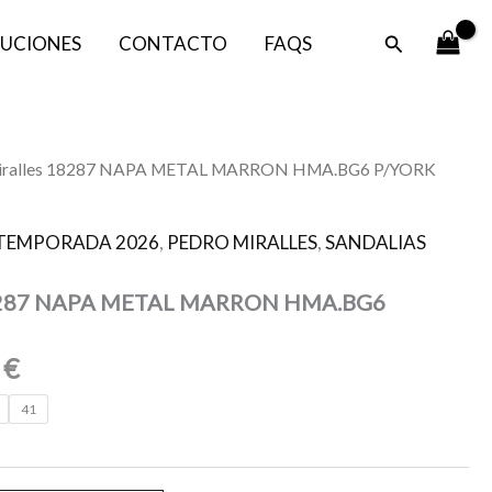
es:
era:
Buscar
UCIONES
CONTACTO
FAQS
80,00 €.
145,00 €.
El
Miralles 18287 NAPA METAL MARRON HMA.BG6 P/YORK
o
precio
al
actual
TEMPORADA 2026
,
PEDRO MIRALLES
,
SANDALIAS
es:
0 €.
80,00 €.
18287 NAPA METAL MARRON HMA.BG6
0
€
41