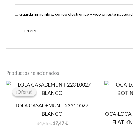
Guarda mi nombre, correo electrónico y web en este navegado
Productos relacionados
El
El
precio
precio
¡Oferta!
¡Oferta!
original
actual
era:
es:
LOLA CASADEMUNT 22310027
34,95 €.
17,47 €.
BLANCO
OCA-LOCA 
FLAT KN
34,95
€
17,47
€