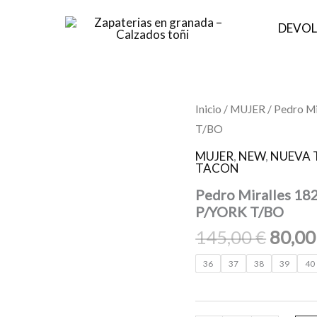
DEVOL
El
Pedro
Inicio
/
MUJER
/ Pedro 
Miralles
preci
T/BO
18287
origin
NAPA
MUJER
,
NEW
,
NUEVA 
METAL
era:
TACON
MARRON
145,0
HMA.BG6
Pedro Miralles 
P/YORK
P/YORK T/BO
T/BO
145,00
€
80,0
cantidad
36
37
38
39
40