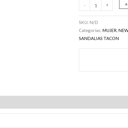
-
+
A
SKU:
N/D
Categorías:
MUJER
,
NE
SANDALIAS TACON