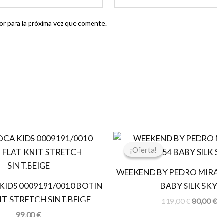
r para la próxima vez que comente.
El
precio
¡Oferta!
¡Oferta!
original
era:
WEEKEND BY PEDRO MIRA
119,00 
KIDS 0009191/0010 BOTIN
BABY SILK SKY
IT STRETCH SINT.BEIGE
119,00
€
80,00
€
99,00
€