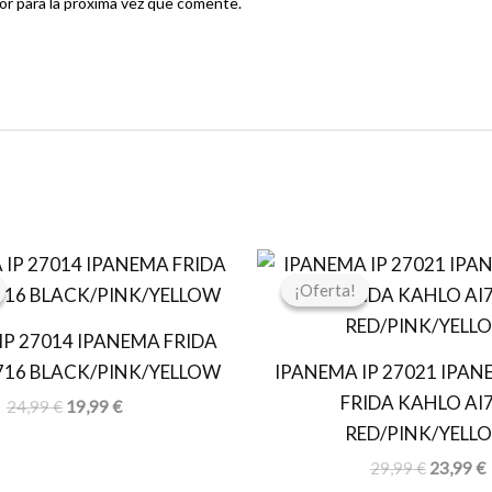
r para la próxima vez que comente.
El
El
El
E
precio
precio
precio
p
¡Oferta!
¡Oferta!
original
actual
original
a
era:
es:
era:
e
IP 27014 IPANEMA FRIDA
24,99 €.
19,99 €.
29,99 €.
2
716 BLACK/PINK/YELLOW
IPANEMA IP 27021 IPAN
FRIDA KAHLO AI
24,99
€
19,99
€
RED/PINK/YELL
29,99
€
23,99
€