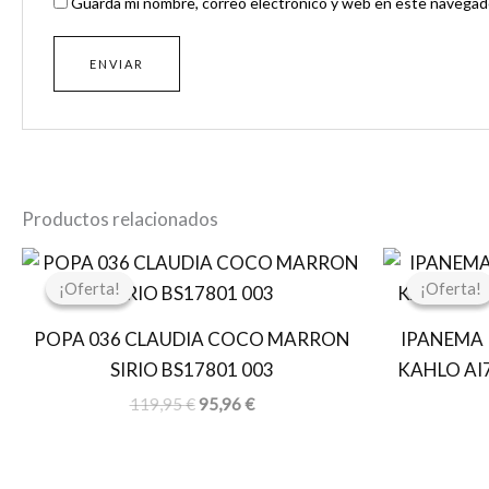
Guarda mi nombre, correo electrónico y web en este navegado
Productos relacionados
El
El
precio
precio
¡Oferta!
¡Oferta!
¡Oferta!
¡Oferta!
original
actual
era:
es:
POPA 036 CLAUDIA COCO MARRON
IPANEMA 
119,95 €.
95,96 €.
SIRIO BS17801 003
KAHLO AI
119,95
€
95,96
€