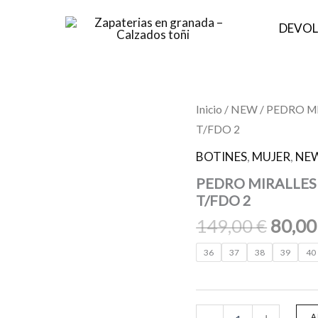
DEVOL
El
PEDRO
Inicio
/
NEW
/ PEDRO M
MIRALLES
preci
T/FDO 2
FIRENZE
origin
29322
BOTINES
,
MUJER
,
NE
NEGRO
era:
HMA.KS4
PEDRO MIRALLES
149,0
P/PADUA
T/FDO 2
T/FDO
2
149,00
€
80,0
cantidad
36
37
38
39
40
A