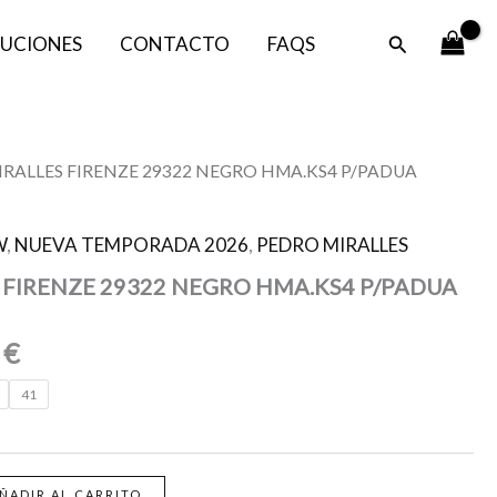
es:
era:
Buscar
UCIONES
CONTACTO
FAQS
80,00 €.
149,00 €.
El
IRALLES FIRENZE 29322 NEGRO HMA.KS4 P/PADUA
o
precio
al
actual
W
,
NUEVA TEMPORADA 2026
,
PEDRO MIRALLES
es:
 FIRENZE 29322 NEGRO HMA.KS4 P/PADUA
0 €.
80,00 €.
0
€
41
ÑADIR AL CARRITO