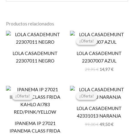
Productos relacionados
El
El
precio
precio
¡Oferta!
¡Oferta!
original
actual
era:
es:
LOLA CASADEMUNT
LOLA CASADEMUNT
29,95 €.
14,97 €.
22307011 NEGRO
22307007 AZUL
29,95
€
14,97
€
El
El
El
El
precio
precio
precio
precio
¡Oferta!
¡Oferta!
¡Oferta!
¡Oferta!
original
actual
original
actual
era:
es:
era:
es:
LOLA CASADEMUNT
29,99 €.
23,99 €.
99,00 €.
49,50 €.
42331013 NARANJA
IPANEMA IP 27021
99,00
€
49,50
€
IPANEMA CLASS FRIDA