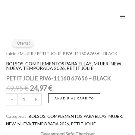
11160
Ir
67656
al
-
contenido
BLACK
cantidad
El
El
PETIT
JOLIE
precio
precio
¡Oferta!
PJV6-
original
actual
11160
Inicio
/
MUJER
/ PETIT JOLIE PJV6-11160 67656 – BLACK
era:
es:
67656
BOLSOS
,
COMPLEMENTOS PARA ELLAS
,
MUJER
,
NEW
,
49,95 €.
24,97 €.
-
NUEVA TEMPORADA 2026
,
PETIT JOLIE
BLACK
PETIT JOLIE PJV6-11160 67656 – BLACK
cantidad
49,95
€
24,97
€
AÑADIR AL CARRITO
-
+
Categorías:
BOLSOS
,
COMPLEMENTOS PARA ELLAS
,
MUJER
,
NEW
,
NUEVA TEMPORADA 2026
,
PETIT JOLIE
Guaranteed Safe Checkout