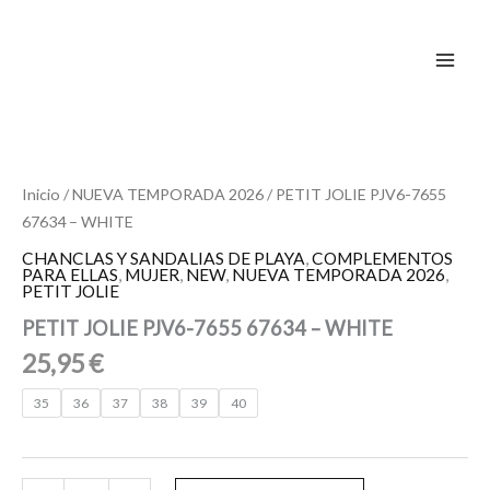
Ir
al
contenido
PETIT
JOLIE
PJV6-
7655
Inicio
/
NUEVA TEMPORADA 2026
/ PETIT JOLIE PJV6-7655
67634
67634 – WHITE
-
CHANCLAS Y SANDALIAS DE PLAYA
,
COMPLEMENTOS
WHITE
PARA ELLAS
,
MUJER
,
NEW
,
NUEVA TEMPORADA 2026
,
cantidad
PETIT JOLIE
PETIT JOLIE PJV6-7655 67634 – WHITE
25,95
€
35
36
37
38
39
40