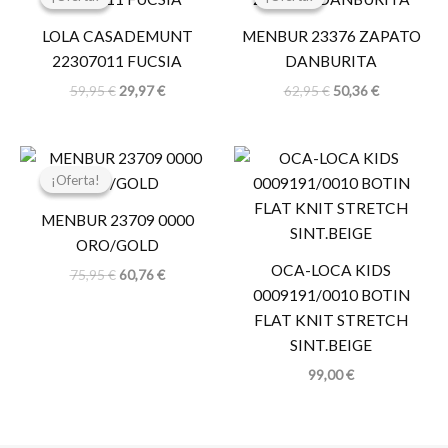
original
actual
original
actual
era:
es:
era:
es:
LOLA CASADEMUNT
MENBUR 23376 ZAPATO
59,95 €.
29,97 €.
62,95 €.
50,36 €.
22307011 FUCSIA
DANBURITA
59,95
€
29,97
€
62,95
€
50,36
€
El
El
precio
precio
¡Oferta!
¡Oferta!
original
actual
era:
es:
MENBUR 23709 0000
75,95 €.
60,76 €.
ORO/GOLD
OCA-LOCA KIDS
75,95
€
60,76
€
0009191/0010 BOTIN
FLAT KNIT STRETCH
SINT.BEIGE
99,00
€