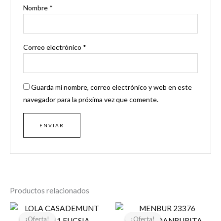
Nombre
*
Correo electrónico
*
Guarda mi nombre, correo electrónico y web en este
navegador para la próxima vez que comente.
Productos relacionados
El
El
El
El
precio
precio
precio
precio
¡Oferta!
¡Oferta!
¡Oferta!
¡Oferta!