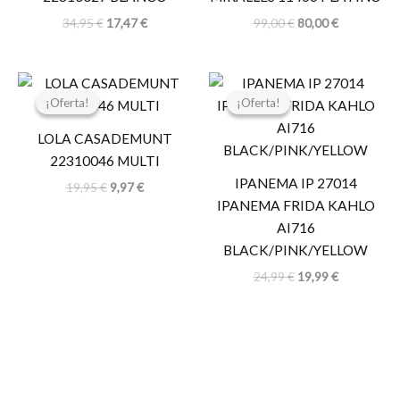
34,95
€
17,47
€
99,00
€
80,00
€
El
El
El
El
precio
precio
precio
precio
¡Oferta!
¡Oferta!
¡Oferta!
¡Oferta!
original
actual
original
actual
era:
es:
era:
es:
LOLA CASADEMUNT
19,95 €.
9,97 €.
24,99 €.
19,99 €.
22310046 MULTI
IPANEMA IP 27014
19,95
€
9,97
€
IPANEMA FRIDA KAHLO
AI716
BLACK/PINK/YELLOW
24,99
€
19,99
€