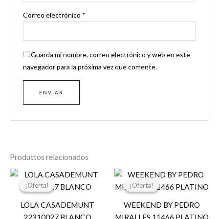
Correo electrónico
*
Guarda mi nombre, correo electrónico y web en este
navegador para la próxima vez que comente.
Productos relacionados
El
El
El
El
precio
precio
precio
precio
¡Oferta!
¡Oferta!
¡Oferta!
¡Oferta!
original
actual
original
actual
era:
es:
era:
es:
LOLA CASADEMUNT
WEEKEND BY PEDRO
34,95 €.
17,47 €.
99,00 €.
80,00 €.
22310027 BLANCO
MIRALLES 11466 PLATINO