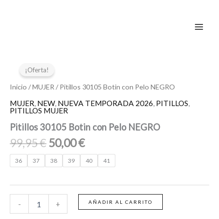
Ir
al
contenido
El
El
Pitillos
30105
precio
precio
¡Oferta!
Botin
original
actual
con
Inicio
/
MUJER
/ Pitillos 30105 Botin con Pelo NEGRO
era:
es:
Pelo
MUJER
,
NEW
,
NUEVA TEMPORADA 2026
,
PITILLOS
,
99,95 €.
50,00 €.
NEGRO
PITILLOS MUJER
cantidad
Pitillos 30105 Botin con Pelo NEGRO
99,95
€
50,00
€
36
37
38
39
40
41
AÑADIR AL CARRITO
-
+