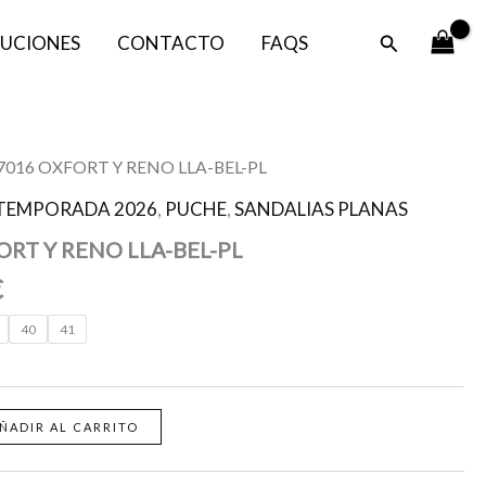
era:
es:
Buscar
UCIONES
CONTACTO
FAQS
69,95 €.
55,96 €.
El
7016 OXFORT Y RENO LLA-BEL-PL
precio
TEMPORADA 2026
,
PUCHE
,
SANDALIAS PLANAS
l
actual
RT Y RENO LLA-BEL-PL
es:
.
55,96 €.
€
40
41
ÑADIR AL CARRITO