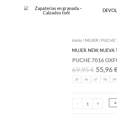
DEVOL
El
PUCHE
Inicio
/
MUJER
/ PUCHE 
7016
precio
OXFORT
MUJER
,
NEW
,
NUEVA 
origina
Y
PUCHE 7016 OXFO
RENO
era:
LLA-
69,95 €
69,95
€
55,96
BEL-
PL
35
36
37
38
39
cantidad
-
+
A