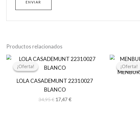
Productos relacionados
El
El
precio
precio
¡Oferta!
¡Oferta!
¡Oferta!
¡Oferta!
original
actual
MENBUR 
era:
es:
LOLA CASADEMUNT 22310027
34,95 €.
17,47 €.
BLANCO
34,95
€
17,47
€