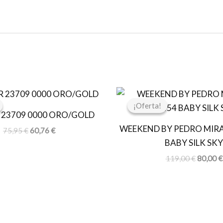
El
El
El
precio
precio
precio
¡Oferta!
¡Oferta!
original
actual
original
23709 0000 ORO/GOLD
era:
es:
era:
WEEKEND BY PEDRO MIRA
75,95 €.
60,76 €.
119,00 
75,95
€
60,76
€
BABY SILK SKY
119,00
€
80,00
€