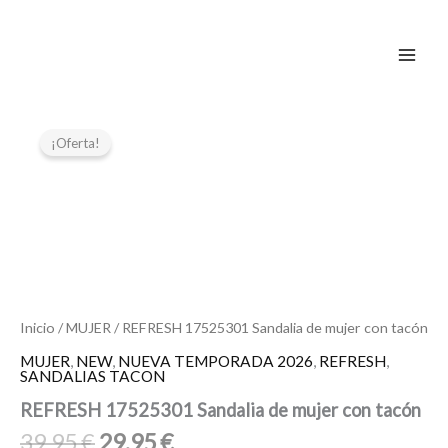
Ir
al
contenido
El
El
REFRESH
17525301
precio
precio
¡Oferta!
Sandalia
original
actual
de
era:
es:
mujer
39,95 €.
29,95 €.
con
tacón
cantidad
Inicio
/
MUJER
/ REFRESH 17525301 Sandalia de mujer con tacón
MUJER
,
NEW
,
NUEVA TEMPORADA 2026
,
REFRESH
,
SANDALIAS TACON
REFRESH 17525301 Sandalia de mujer con tacón
39,95
€
29,95
€