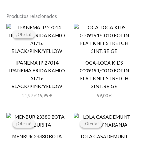
Productos relacionados
El
El
precio
precio
¡Oferta!
¡Oferta!
original
actual
era:
es:
24,99 €.
19,99 €.
IPANEMA IP 27014
OCA-LOCA KIDS
IPANEMA FRIDA KAHLO
0009191/0010 BOTIN
AI716
FLAT KNIT STRETCH
BLACK/PINK/YELLOW
SINT.BEIGE
24,99
€
19,99
€
99,00
€
El
El
El
El
precio
precio
precio
precio
¡Oferta!
¡Oferta!
¡Oferta!
¡Oferta!
original
actual
original
actual
era:
es:
era:
es:
MENBUR 23380 BOTA
LOLA CASADEMUNT
85,95 €.
68,76 €.
34,95 €.
17,47 €.