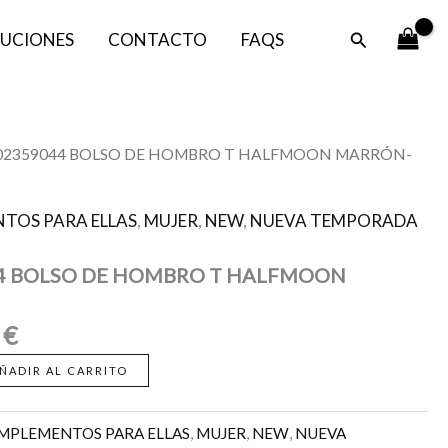
HOMBRO
es:
era:
T
Buscar
UCIONES
CONTACTO
FAQS
84,50 €.
169,00 €.
HALFMOON
MARRÓN-
WILD
cantidad
El
002359044 BOLSO DE HOMBRO T HALFMOON MARRÓN-
o
precio
al
actual
TOS PARA ELLAS
,
MUJER
,
NEW
,
NUEVA TEMPORADA
es:
0 €.
84,50 €.
44 BOLSO DE HOMBRO T HALFMOON
0
€
ÑADIR AL CARRITO
MPLEMENTOS PARA ELLAS
,
MUJER
,
NEW
,
NUEVA