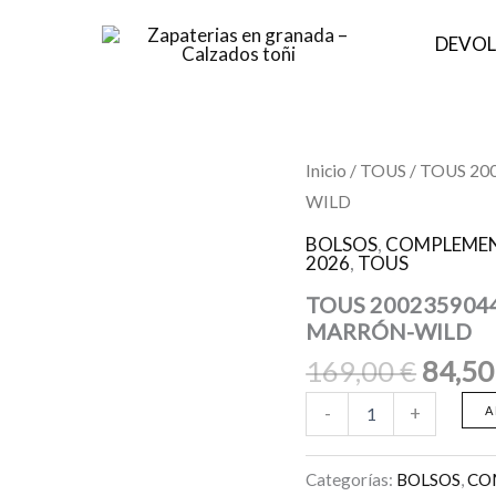
DEVOL
El
TOUS
Inicio
/
TOUS
/ TOUS 2
2002359044
preci
WILD
BOLSO
origin
DE
BOLSOS
,
COMPLEMEN
HOMBRO
era:
2026
,
TOUS
T
169,0
HALFMOON
TOUS 20023590
MARRÓN-
MARRÓN-WILD
WILD
169,00
€
84,5
cantidad
-
+
A
Categorías:
BOLSOS
,
CO