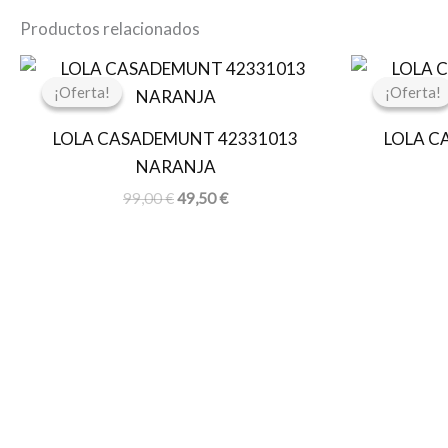
Productos relacionados
El
El
precio
precio
¡Oferta!
¡Oferta!
¡Oferta!
¡Oferta!
original
actual
era:
es:
LOLA CASADEMUNT 42331013
LOLA C
99,00 €.
49,50 €.
NARANJA
99,00
€
49,50
€