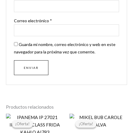
Correo electrónico
*
Guarda mi nombre, correo electrónico y web en este
navegador para la próxima vez que comente.
Productos relacionados
El
El
El
El
precio
precio
precio
precio
¡Oferta!
¡Oferta!
¡Oferta!
¡Oferta!
original
actual
original
actual
era:
es:
era:
es: