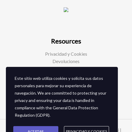
Resources
Privacidad y Cookies
Devoluciones
Este sitio web utiliza cookies y solicita sus datos
Social Media
personales para mejorar su experiencia de
navegación. We are committed to protecting your
Facebook
privacy and ensuring your data is handled in
Instagram
compliance with the
General Data Protection
Regulation (GDPR)
.
Copyright © 2026 Zapaterias en granada - Calzados toñi |
ACEPTAR
PRIVACIDAD Y COOKIES