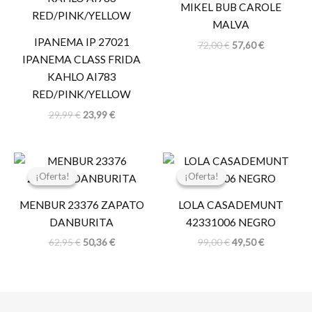
MIKEL BUB CAROLE
29,99 €.
23,99 €.
72,00 €.
57,60 €.
MALVA
IPANEMA IP 27021
72,00
€
57,60
€
IPANEMA CLASS FRIDA
KAHLO AI783
RED/PINK/YELLOW
29,99
€
23,99
€
El
El
El
El
precio
precio
precio
precio
¡Oferta!
¡Oferta!
¡Oferta!
¡Oferta!
original
actual
original
actual
era:
es:
era:
es:
MENBUR 23376 ZAPATO
LOLA CASADEMUNT
62,95 €.
50,36 €.
99,00 €.
49,50 €.
DANBURITA
42331006 NEGRO
62,95
€
50,36
€
99,00
€
49,50
€