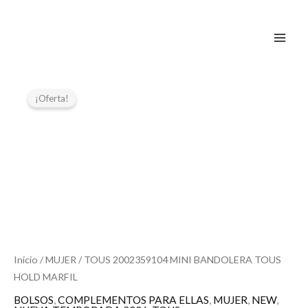
Ir
al
contenido
El
El
precio
precio
¡Oferta!
original
actual
era:
es:
179,00 €.
89,50 €.
Inicio
/
MUJER
/ TOUS 2002359104 MINI BANDOLERA TOUS
HOLD MARFIL
BOLSOS
,
COMPLEMENTOS PARA ELLAS
,
MUJER
,
NEW
,