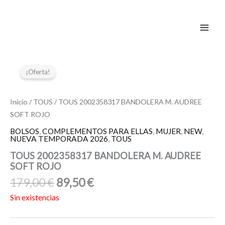
Ir
al
contenido
El
El
precio
precio
¡Oferta!
original
actual
era:
es:
Inicio
/
TOUS
/ TOUS 2002358317 BANDOLERA M. AUDREE
179,00 €.
89,50 €.
SOFT ROJO
BOLSOS
,
COMPLEMENTOS PARA ELLAS
,
MUJER
,
NEW
,
NUEVA TEMPORADA 2026
,
TOUS
TOUS 2002358317 BANDOLERA M. AUDREE
SOFT ROJO
179,00
€
89,50
€
Sin existencias