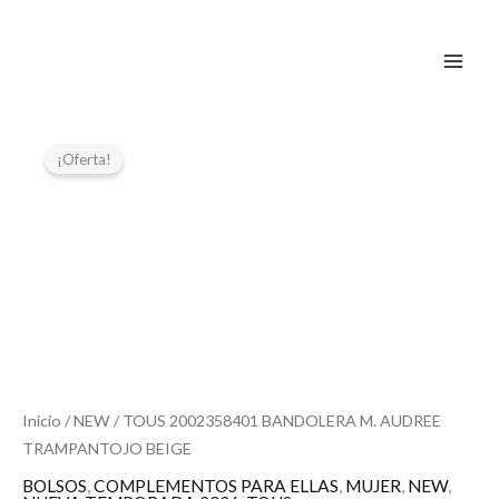
Ir
al
contenido
El
El
precio
precio
¡Oferta!
original
actual
era:
es:
179,00 €.
89,50 €.
Inicio
/
NEW
/ TOUS 2002358401 BANDOLERA M. AUDREE
TRAMPANTOJO BEIGE
BOLSOS
,
COMPLEMENTOS PARA ELLAS
,
MUJER
,
NEW
,