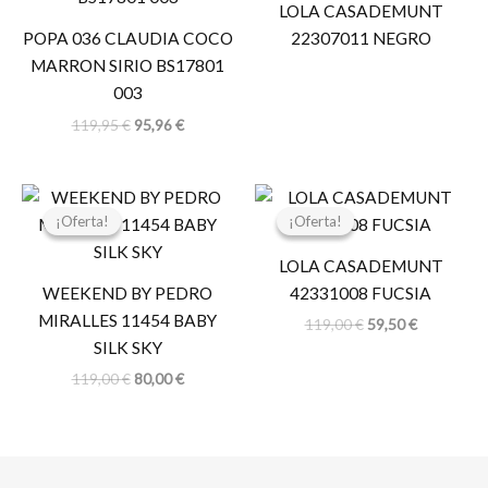
LOLA CASADEMUNT
119,95 €.
95,96 €.
POPA 036 CLAUDIA COCO
22307011 NEGRO
MARRON SIRIO BS17801
003
119,95
€
95,96
€
El
El
El
El
precio
precio
precio
precio
¡Oferta!
¡Oferta!
¡Oferta!
¡Oferta!
original
actual
original
actual
era:
es:
era:
es:
LOLA CASADEMUNT
119,00 €.
80,00 €.
119,00 €.
59,50 €.
WEEKEND BY PEDRO
42331008 FUCSIA
MIRALLES 11454 BABY
119,00
€
59,50
€
SILK SKY
119,00
€
80,00
€