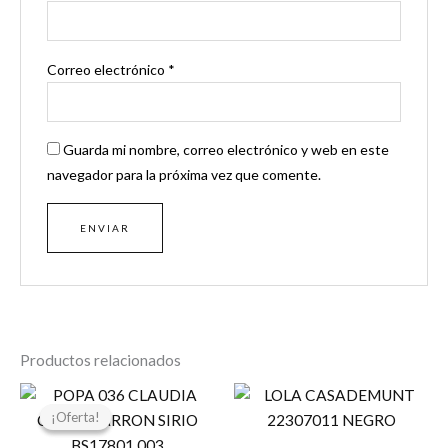
Correo electrónico
*
Guarda mi nombre, correo electrónico y web en este
navegador para la próxima vez que comente.
Productos relacionados
El
El
precio
precio
¡Oferta!
¡Oferta!
original
actual
era:
es: