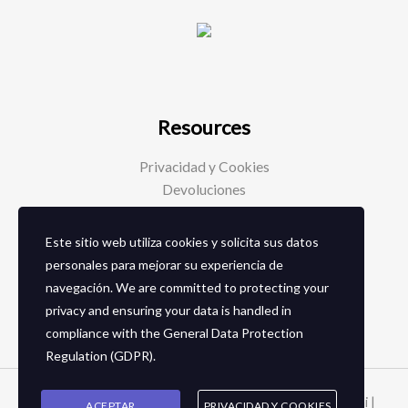
Resources
Privacidad y Cookies
Devoluciones
Este sitio web utiliza cookies y solicita sus datos
Social Media
personales para mejorar su experiencia de
navegación. We are committed to protecting your
Facebook
privacy and ensuring your data is handled in
Instagram
compliance with the
General Data Protection
Regulation (GDPR)
.
Copyright © 2026 Zapaterias en granada - Calzados toñi |
ACEPTAR
PRIVACIDAD Y COOKIES