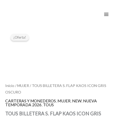
Ir
al
contenido
El
El
precio
precio
¡Oferta!
original
actual
era:
es:
89,00 €.
44,50 €.
Inicio
/
MUJER
/ TOUS BILLETERA S. FLAP KAOS ICON GRIS
OSCURO
CARTERAS Y MONEDEROS
,
MUJER
,
NEW
,
NUEVA
TEMPORADA 2026
,
TOUS
TOUS BILLETERA S. FLAP KAOS ICON GRIS