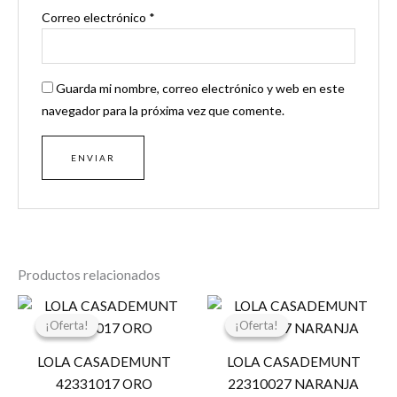
Correo electrónico
*
Guarda mi nombre, correo electrónico y web en este
navegador para la próxima vez que comente.
Productos relacionados
El
El
El
El
precio
precio
precio
precio
¡Oferta!
¡Oferta!
¡Oferta!
¡Oferta!
original
actual
original
actual
era:
es:
era:
es:
LOLA CASADEMUNT
LOLA CASADEMUNT
119,00 €.
30,00 €.
34,95 €.
17,47 €.
42331017 ORO
22310027 NARANJA