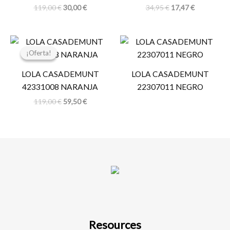
119,00
€
30,00
€
34,95
€
17,47
€
El
El
precio
precio
¡Oferta!
¡Oferta!
original
actual
era:
es:
LOLA CASADEMUNT
LOLA CASADEMUNT
119,00 €.
59,50 €.
42331008 NARANJA
22307011 NEGRO
119,00
€
59,50
€
Resources