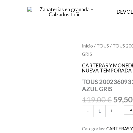
DEVOL
El
TOUS
Inicio
/
TOUS
/ TOUS 2
2002360933
preci
GRIS
CLUTCH
origin
AUDREE
CARTERAS Y MONED
SAFF
era:
NUEVA TEMPORADA 
AZUL
119,0
MARINO-
TOUS 200236093
AZUL
AZUL GRIS
GRIS
119,00
€
59,5
cantidad
-
+
A
Categorías:
CARTERAS 