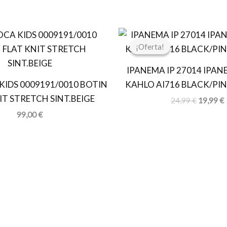
El
E
precio
p
¡Oferta!
¡Oferta!
original
a
era:
e
IPANEMA IP 27014 IPAN
24,99 €.
1
KIDS 0009191/0010 BOTIN
KAHLO AI716 BLACK/PI
IT STRETCH SINT.BEIGE
24,99
€
19,99
€
99,00
€