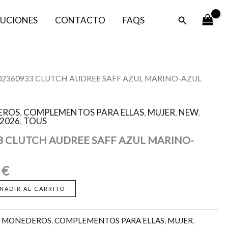
SAFF
es:
era:
AZUL
Buscar
UCIONES
CONTACTO
FAQS
59,50 €.
119,00 €.
MARINO-
AZUL
GRIS
cantidad
El
002360933 CLUTCH AUDREE SAFF AZUL MARINO-AZUL
o
precio
al
actual
EROS
,
COMPLEMENTOS PARA ELLAS
,
MUJER
,
NEW
,
es:
2026
,
TOUS
0 €.
59,50 €.
3 CLUTCH AUDREE SAFF AZUL MARINO-
0
€
ÑADIR AL CARRITO
Y MONEDEROS
,
COMPLEMENTOS PARA ELLAS
,
MUJER
,