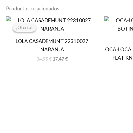
Productos relacionados
El
El
precio
precio
¡Oferta!
¡Oferta!
original
actual
era:
es:
LOLA CASADEMUNT 22310027
34,95 €.
17,47 €.
NARANJA
OCA-LOCA 
FLAT KN
34,95
€
17,47
€