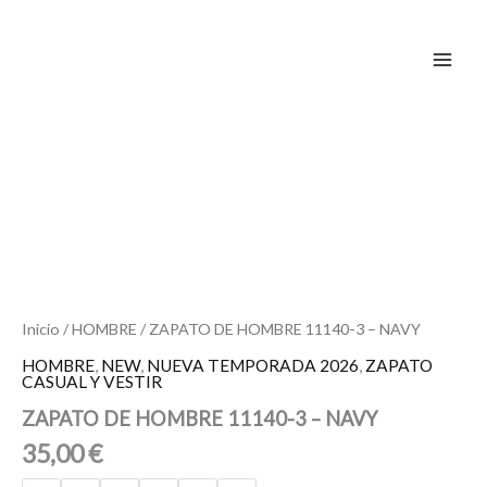
Ir
al
contenido
ZAPATO
DE
HOMBRE
11140-
3
-
NAVY
cantidad
Inicio
/
HOMBRE
/ ZAPATO DE HOMBRE 11140-3 – NAVY
HOMBRE
,
NEW
,
NUEVA TEMPORADA 2026
,
ZAPATO
CASUAL Y VESTIR
ZAPATO DE HOMBRE 11140-3 – NAVY
35,00
€