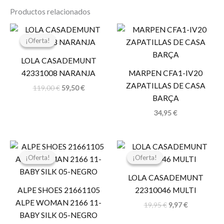
Productos relacionados
El
El
precio
precio
¡Oferta!
¡Oferta!
original
actual
era:
es:
LOLA CASADEMUNT
119,00 €.
59,50 €.
42331008 NARANJA
MARPEN CFA1-IV20
ZAPATILLAS DE CASA
119,00
€
59,50
€
BARÇA
34,95
€
El
El
El
El
precio
precio
precio
precio
¡Oferta!
¡Oferta!
¡Oferta!
¡Oferta!
original
actual
original
actual
era:
es:
era:
es:
LOLA CASADEMUNT
39,99 €.
19,99 €.
19,95 €.
9,97 €.
ALPE SHOES 21661105
22310046 MULTI
ALPE WOMAN 2166 11-
19,95
€
9,97
€
BABY SILK 05-NEGRO