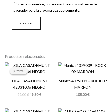
Guarda mi nombre, correo electrónico y web en este
navegador para la próxima vez que comente.
Productos relacionados
El
El
precio
precio
¡Oferta!
¡Oferta!
original
actual
era:
es:
LOLA CASADEMUNT
Munich 4079009 – ROCK 09
99,00 €.
49,50 €.
42331006 NEGRO
MARRON
99,00
€
49,50
€
105,00
€
El
El
El
El