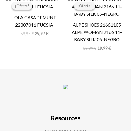
precio
precio
precio
precio
¡Oferta!
¡Oferta!
¡Oferta!
¡Oferta!
original
actual
original
actual
era:
es:
era:
es:
LOLA CASADEMUNT
59,95 €.
29,97 €.
39,99 €.
19,99 €.
22307011 FUCSIA
ALPE SHOES 21661105
ALPE WOMAN 2166 11-
59,95
€
29,97
€
BABY SILK 05-NEGRO
39,99
€
19,99
€
Resources
Privacidad y Cookies