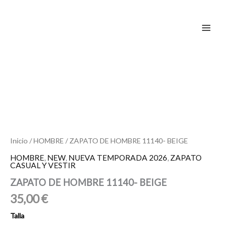
Ir
al
contenido
ZAPATO
DE
HOMBRE
11140-
BEIGE
cantidad
Inicio
/
HOMBRE
/ ZAPATO DE HOMBRE 11140- BEIGE
HOMBRE
,
NEW
,
NUEVA TEMPORADA 2026
,
ZAPATO
CASUAL Y VESTIR
ZAPATO DE HOMBRE 11140- BEIGE
35,00
€
Talla