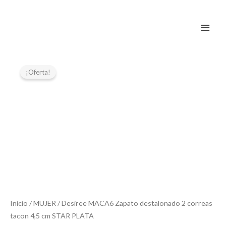
Ir
al
contenido
El
El
Desiree
MACA6
precio
precio
¡Oferta!
Zapato
original
actual
destalonado
era:
es:
2
79,95 €.
63,96 €.
correas
tacon
4,5
cm
STAR
PLATA
cantidad
Inicio
/
MUJER
/ Desiree MACA6 Zapato destalonado 2 correas
tacon 4,5 cm STAR PLATA