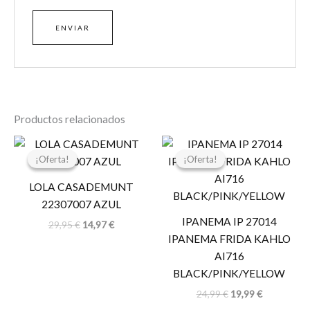
Productos relacionados
El
El
El
El
precio
precio
precio
precio
¡Oferta!
¡Oferta!
¡Oferta!
¡Oferta!
original
actual
original
actual
era:
es:
era:
es:
LOLA CASADEMUNT
29,95 €.
14,97 €.
24,99 €.
19,99 €.
22307007 AZUL
IPANEMA IP 27014
29,95
€
14,97
€
IPANEMA FRIDA KAHLO
AI716
BLACK/PINK/YELLOW
24,99
€
19,99
€