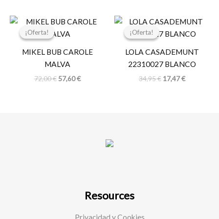
El
El
El
El
precio
precio
precio
precio
¡Oferta!
¡Oferta!
¡Oferta!
¡Oferta!
original
actual
original
actual
era:
es:
era:
es:
MIKEL BUB CAROLE
LOLA CASADEMUNT
72,00 €.
57,60 €.
34,95 €.
17,47 €.
MALVA
22310027 BLANCO
72,00
€
57,60
€
34,95
€
17,47
€
Resources
Privacidad y Cookies