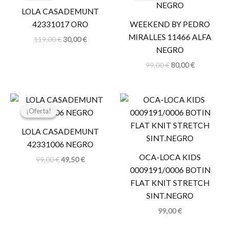
era:
es:
era:
es:
LOLA CASADEMUNT
119,00 €.
30,00 €.
99,00 €.
80,00 €.
42331017 ORO
WEEKEND BY PEDRO
MIRALLES 11466 ALFA
119,00
€
30,00
€
NEGRO
99,00
€
80,00
€
El
El
precio
precio
¡Oferta!
¡Oferta!
original
actual
era:
es:
LOLA CASADEMUNT
99,00 €.
49,50 €.
42331006 NEGRO
OCA-LOCA KIDS
99,00
€
49,50
€
0009191/0006 BOTIN
FLAT KNIT STRETCH
SINT.NEGRO
99,00
€