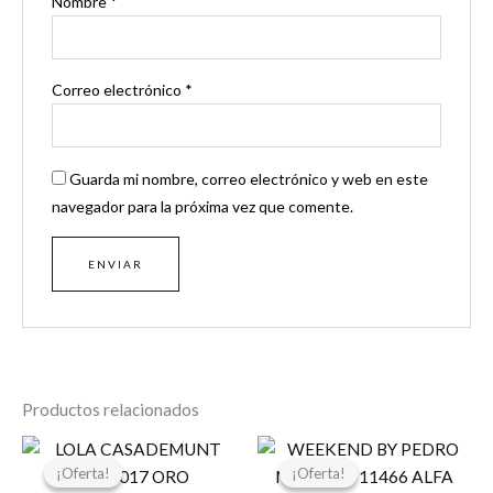
Nombre
*
Correo electrónico
*
Guarda mi nombre, correo electrónico y web en este
navegador para la próxima vez que comente.
Productos relacionados
El
El
El
El
precio
precio
precio
precio
¡Oferta!
¡Oferta!
¡Oferta!
¡Oferta!
original
actual
original
actual