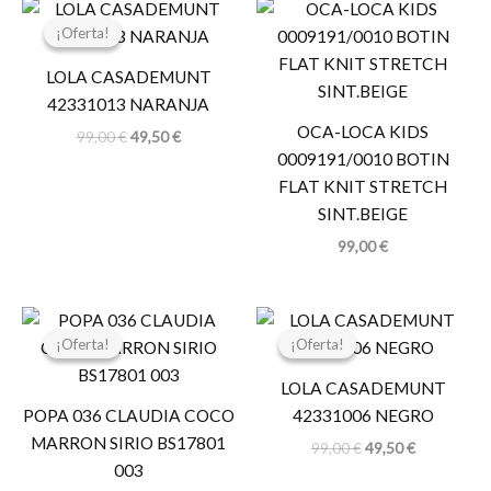
El
El
precio
precio
¡Oferta!
¡Oferta!
original
actual
era:
es:
LOLA CASADEMUNT
99,00 €.
49,50 €.
42331013 NARANJA
OCA-LOCA KIDS
99,00
€
49,50
€
0009191/0010 BOTIN
FLAT KNIT STRETCH
SINT.BEIGE
99,00
€
El
El
El
El
precio
precio
precio
precio
¡Oferta!
¡Oferta!
¡Oferta!
¡Oferta!
original
actual
original
actual
era:
es:
era:
es:
LOLA CASADEMUNT
119,95 €.
95,96 €.
99,00 €.
49,50 €.
POPA 036 CLAUDIA COCO
42331006 NEGRO
MARRON SIRIO BS17801
99,00
€
49,50
€
003