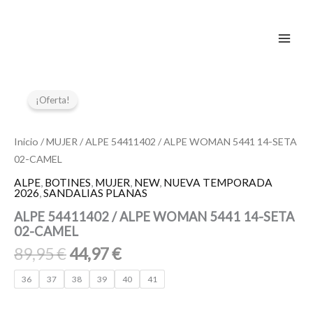
Ir
al
contenido
El
El
ALPE
54411402
precio
precio
¡Oferta!
/
original
actual
ALPE
era:
es:
WOMAN
Inicio
/
MUJER
/ ALPE 54411402 / ALPE WOMAN 5441 14-SETA
89,95 €.
44,97 €.
5441
02-CAMEL
14-
SETA
ALPE
,
BOTINES
,
MUJER
,
NEW
,
NUEVA TEMPORADA
2026
,
SANDALIAS PLANAS
02-
CAMEL
ALPE 54411402 / ALPE WOMAN 5441 14-SETA
cantidad
02-CAMEL
89,95
€
44,97
€
36
37
38
39
40
41